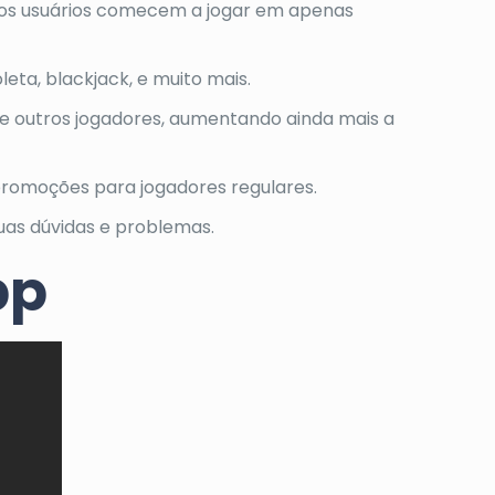
ue os usuários comecem a jogar em apenas
leta, blackjack, e muito mais.
 e outros jogadores, aumentando ainda mais a
promoções para jogadores regulares.
uas dúvidas e problemas.
pp