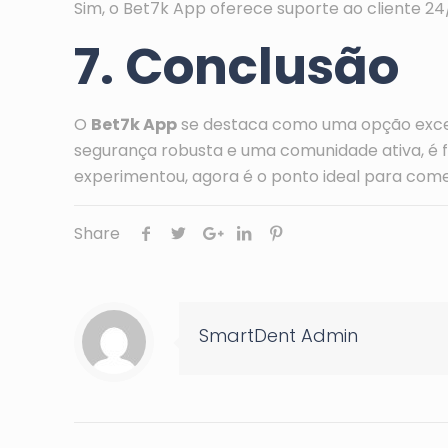
Sim, o Bet7k App oferece suporte ao cliente 24/
7. Conclusão
O
Bet7k App
se destaca como uma opção excele
segurança robusta e uma comunidade ativa, é f
experimentou, agora é o ponto ideal para come
Share
SmartDent Admin