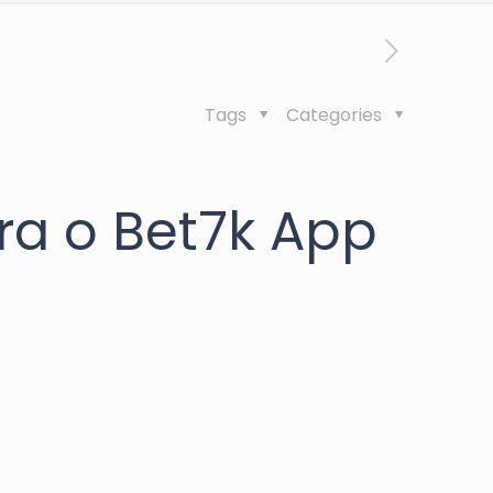
Tags
Categories
ra o Bet7k App