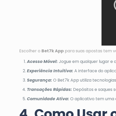
Escolher o
Bet7k App
para suas apostas tem vá
Acesso Móvel:
Jogue em qualquer lugar e 
Experiência Intuitiva:
A interface do aplica
Segurança:
O Bet7k App utiliza tecnologias
Transações Rápidas:
Depósitos e saques s
Comunidade Ativa:
O aplicativo tem uma c
4. Como Usar 