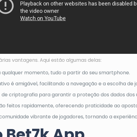
rias vantagens. Aqui estão algumas delas:
a qualquer momento, tudo a partir do seu smartphone.
tivo é amigável, facilitando a navegação e a escolha de j
 de criptografia para garantir a proteção dos dados dos 
ão feitos rapidamente, oferecendo praticidade ao apost
omunidade vibrante de jogadores, tornando a experiência
o Bet7k App