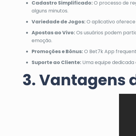
Cadastro Simplificado:
O processo de re
alguns minutos.
Variedade de Jogos:
O aplicativo oferece 
Apostas ao Vivo:
Os usuários podem partic
emoção.
Promoções e Bônus:
O Bet7k App frequent
Suporte ao Cliente:
Uma equipe dedicada d
3. Vantagens 