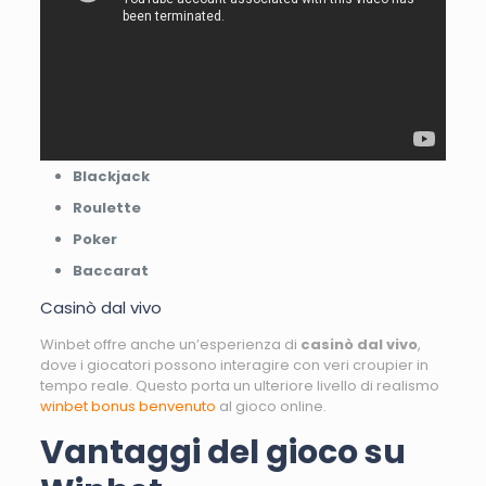
Blackjack
Roulette
Poker
Baccarat
Casinò dal vivo
Winbet offre anche un’esperienza di
casinò dal vivo
,
dove i giocatori possono interagire con veri croupier in
tempo reale. Questo porta un ulteriore livello di realismo
winbet bonus benvenuto
al gioco online.
Vantaggi del gioco su