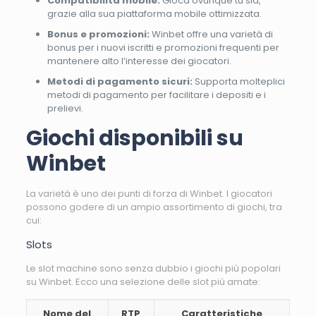
Compatibilità mobile:
Gioca ovunque tu sia,
grazie alla sua piattaforma mobile ottimizzata.
Bonus e promozioni:
Winbet offre una varietà di
bonus per i nuovi iscritti e promozioni frequenti per
mantenere alto l’interesse dei giocatori.
Metodi di pagamento sicuri:
Supporta molteplici
metodi di pagamento per facilitare i depositi e i
prelievi.
Giochi disponibili su
Winbet
La varietà è uno dei punti di forza di Winbet. I giocatori
possono godere di un ampio assortimento di giochi, tra
cui:
Slots
Le slot machine sono senza dubbio i giochi più popolari
su Winbet. Ecco una selezione delle slot più amate:
Nome del
RTP
Caratteristiche