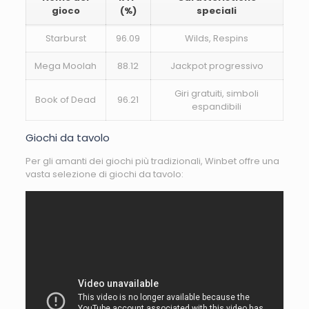
gioco
(%)
speciali
Starburst
96.09
Wilds, Respins
Mega Moolah
88.12
Jackpot progressivo
Giri gratuiti, simboli
Book of Dead
96.21
espandibili
Giochi da tavolo
Per gli amanti dei giochi più tradizionali, Winbet offre una
vasta selezione di giochi da tavolo: