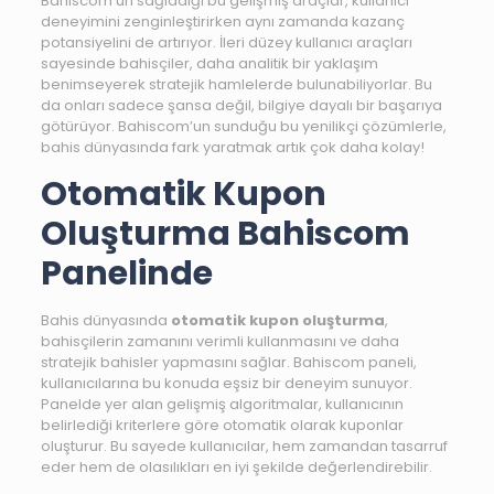
Bahiscom’un sağladığı bu gelişmiş araçlar, kullanıcı
deneyimini zenginleştirirken aynı zamanda kazanç
potansiyelini de artırıyor. İleri düzey kullanıcı araçları
sayesinde bahisçiler, daha analitik bir yaklaşım
benimseyerek stratejik hamlelerde bulunabiliyorlar. Bu
da onları sadece şansa değil, bilgiye dayalı bir başarıya
götürüyor. Bahiscom’un sunduğu bu yenilikçi çözümlerle,
bahis dünyasında fark yaratmak artık çok daha kolay!
Otomatik Kupon
Oluşturma Bahiscom
Panelinde
Bahis dünyasında
otomatik kupon oluşturma
,
bahisçilerin zamanını verimli kullanmasını ve daha
stratejik bahisler yapmasını sağlar. Bahiscom paneli,
kullanıcılarına bu konuda eşsiz bir deneyim sunuyor.
Panelde yer alan gelişmiş algoritmalar, kullanıcının
belirlediği kriterlere göre otomatik olarak kuponlar
oluşturur. Bu sayede kullanıcılar, hem zamandan tasarruf
eder hem de olasılıkları en iyi şekilde değerlendirebilir.