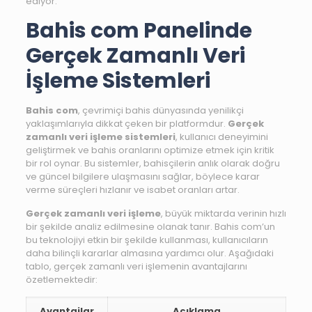
ediyor.
Bahis com Panelinde
Gerçek Zamanlı Veri
İşleme Sistemleri
Bahis com
, çevrimiçi bahis dünyasında yenilikçi
yaklaşımlarıyla dikkat çeken bir platformdur.
Gerçek
zamanlı veri işleme sistemleri
, kullanıcı deneyimini
geliştirmek ve bahis oranlarını optimize etmek için kritik
bir rol oynar. Bu sistemler, bahisçilerin anlık olarak doğru
ve güncel bilgilere ulaşmasını sağlar, böylece karar
verme süreçleri hızlanır ve isabet oranları artar.
Gerçek zamanlı veri işleme
, büyük miktarda verinin hızlı
bir şekilde analiz edilmesine olanak tanır. Bahis com’un
bu teknolojiyi etkin bir şekilde kullanması, kullanıcıların
daha bilinçli kararlar almasına yardımcı olur. Aşağıdaki
tablo, gerçek zamanlı veri işlemenin avantajlarını
özetlemektedir:
Avantajlar
Açıklama