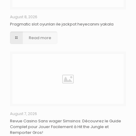
August 8, 2026
Pragmatic slot oyunları ile jackpot heyecanını yakala
Read more
August 7, 2026
Revue Casino Sans wager Simsinos: Découvrez le Guide
Complet pour Jouer Facilement à Hit the Jungle et
Remporter Gros!