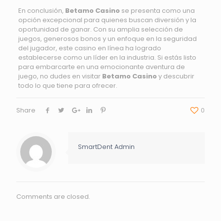
En conclusión,
Betamo Casino
se presenta como una
opción excepcional para quienes buscan diversión y la
oportunidad de ganar. Con su amplia selección de
juegos, generosos bonos y un enfoque en la seguridad
del jugador, este casino en línea ha logrado
establecerse como un líder en la industria. Si estás listo
para embarcarte en una emocionante aventura de
juego, no dudes en visitar
Betamo Casino
y descubrir
todo lo que tiene para ofrecer.
Share
0
SmartDent Admin
Comments are closed.