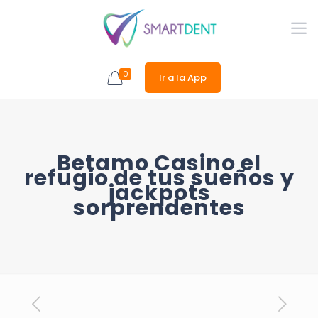
0
Ir a la App
Betamo Casino el
refugio de tus sueños y
jackpots
sorprendentes