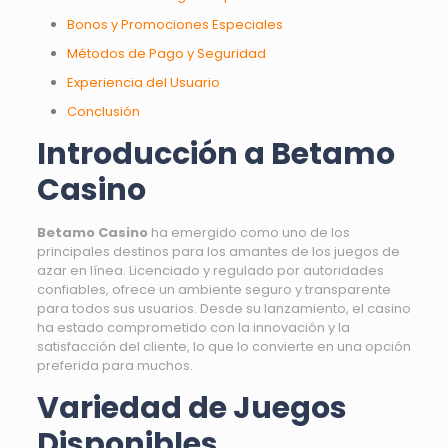
Bonos y Promociones Especiales
Métodos de Pago y Seguridad
Experiencia del Usuario
Conclusión
Introducción a Betamo
Casino
Betamo Casino
ha emergido como uno de los
principales destinos para los amantes de los juegos de
azar en línea. Licenciado y regulado por autoridades
confiables, ofrece un ambiente seguro y transparente
para todos sus usuarios. Desde su lanzamiento, el casino
ha estado comprometido con la innovación y la
satisfacción del cliente, lo que lo convierte en una opción
preferida para muchos.
Variedad de Juegos
Disponibles