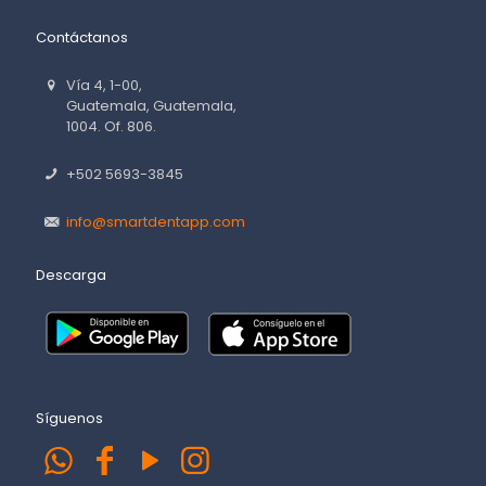
Contáctanos
Vía 4, 1-00,
Guatemala, Guatemala,
1004. Of. 806.
+502 5693-3845
info@smartdentapp.com
Descarga
Síguenos