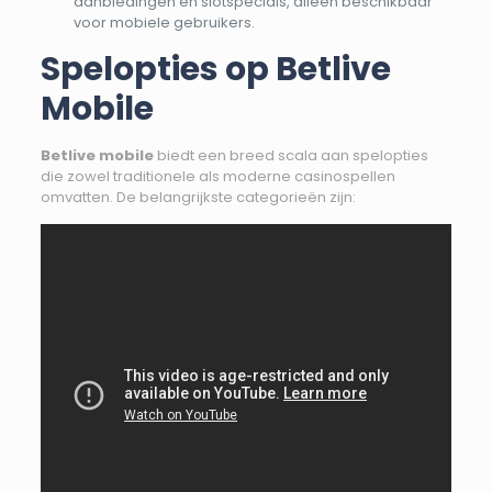
aanbiedingen en slotspecials, alleen beschikbaar
voor mobiele gebruikers.
Spelopties op Betlive
Mobile
Betlive mobile
biedt een breed scala aan spelopties
die zowel traditionele als moderne casinospellen
omvatten. De belangrijkste categorieën zijn: