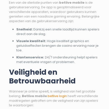
Een van de sterkste punten van
betlive mobile
is de
gebruikerservaring. De app is geoptimaliseerd voor
verschillende apparaten, waardoor gebruikers kunnen
genieten van een naadloze gaming ervaring. Belangrijke
aspecten van de gebruikerservaring zijn:
Snelheid:
Dankzij een snelle laadtijd kunnen spelers
direct aan de slag.
Visuele kwaliteit:
Hoge kwaliteit graphics en
geluidseffecten brengen de casino ervaring naar je
toe.
Klantenservice:
24/7 ondersteuning helpt spelers
met eventuele vragen of problemen.
Veiligheid en
Betrouwbaarheid
Wanneer je online speelt, is veiligheid van het grootste
belang.
Betlive mobile
betlive login
heeft verschillende
maatregelen getroffen om de veiligheid van zijn spelers
te waarborgen: