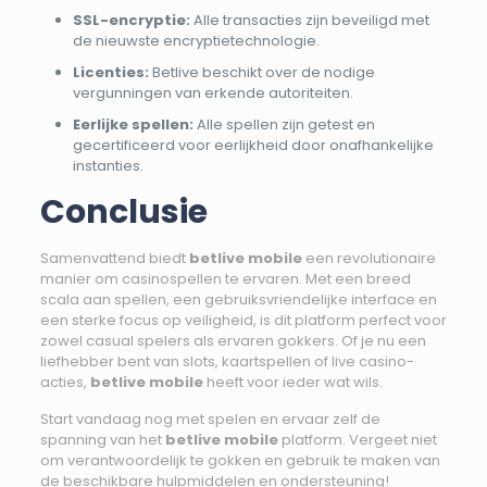
SSL-encryptie:
Alle transacties zijn beveiligd met
de nieuwste encryptietechnologie.
Licenties:
Betlive beschikt over de nodige
vergunningen van erkende autoriteiten.
Eerlijke spellen:
Alle spellen zijn getest en
gecertificeerd voor eerlijkheid door onafhankelijke
instanties.
Conclusie
Samenvattend biedt
betlive mobile
een revolutionaire
manier om casinospellen te ervaren. Met een breed
scala aan spellen, een gebruiksvriendelijke interface en
een sterke focus op veiligheid, is dit platform perfect voor
zowel casual spelers als ervaren gokkers. Of je nu een
liefhebber bent van slots, kaartspellen of live casino-
acties,
betlive mobile
heeft voor ieder wat wils.
Start vandaag nog met spelen en ervaar zelf de
spanning van het
betlive mobile
platform. Vergeet niet
om verantwoordelijk te gokken en gebruik te maken van
de beschikbare hulpmiddelen en ondersteuning!