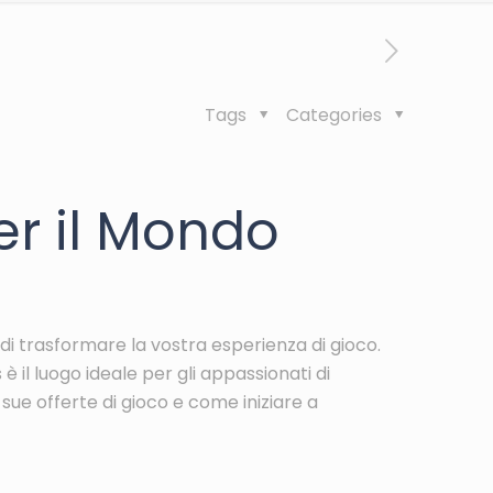
Tags
Categories
per il Mondo
i trasformare la vostra esperienza di gioco.
il luogo ideale per gli appassionati di
 sue offerte di gioco e come iniziare a