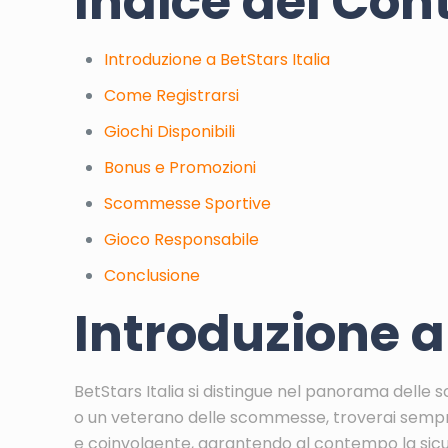
Indice dei Con
Introduzione a BetStars Italia
Come Registrarsi
Giochi Disponibili
Bonus e Promozioni
Scommesse Sportive
Gioco Responsabile
Conclusione
Introduzione a 
BetStars Italia si distingue nel panorama delle sc
o un veterano delle scommesse, troverai sempre 
e coinvolgente, garantendo al contempo la sicure