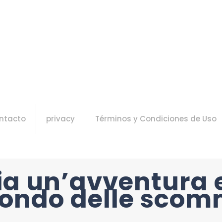
ntacto
privacy
Términos y Condiciones de Uso
alia un’avventura
ondo delle sco