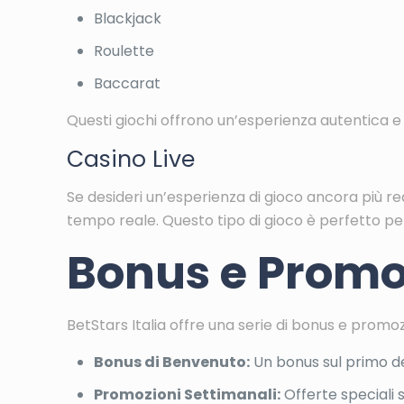
Blackjack
Roulette
Baccarat
Questi giochi offrono un’esperienza autentica e c
Casino Live
Se desideri un’esperienza di gioco ancora più re
tempo reale. Questo tipo di gioco è perfetto pe
Bonus e Promo
BetStars Italia offre una serie di bonus e promozi
Bonus di Benvenuto:
Un bonus sul primo de
Promozioni Settimanali:
Offerte speciali 