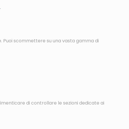
.
tive. Puoi scommettere su una vasta gamma di
enticare di controllare le sezioni dedicate ai