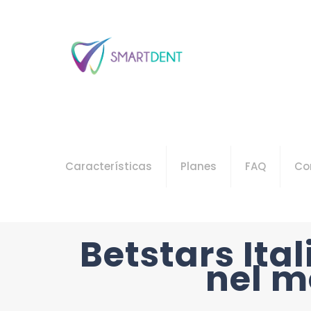
Características
Planes
FAQ
Co
Betstars It
nel m