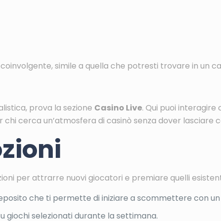
oinvolgente, simile a quella che potresti trovare in un cas
alistica, prova la sezione
Casino Live
. Qui puoi interagire 
r chi cerca un’atmosfera di casinò senza dover lasciare c
zioni
oni per attrarre nuovi giocatori e premiare quelli esistenti
posito che ti permette di iniziare a scommettere con un
su giochi selezionati durante la settimana.