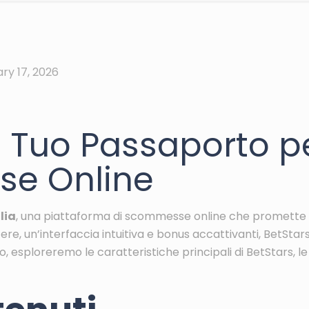
ry 17, 2026
 Il Tuo Passaporto 
se Online
lia
, una piattaforma di scommesse online che promette d
un’interfaccia intuitiva e bonus accattivanti, BetStars è 
 esploreremo le caratteristiche principali di BetStars, le