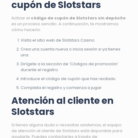
cupón de Slotstars
Activar el
código de cupón de Slotstars sin depósito
es un proceso sencillo. A continuación, te mostramos
cómo hacerlo:
Visita el sitio web de Slotstars Casino.
Crea una cuenta nueva o inicia sesión si ya tienes
una.
Dirígete a la sección de ‘Códigos de promoción’
durante el registro.
Introduce el código de cupón que has recibido.
Completa el registro y comienza a jugar.
Atención al cliente en
Slotstars
Si tienes alguna duda o necesitas asistencia, el equipo
de atención al cliente de Slotstars está disponible para
ayudarte. Puedes contactarles a través de: