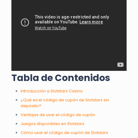
Tabla de Contenidos
Introducción a Slotstars Casino
¿Qué es el código de cupón de Slotstars sin
depósito?
Ventajas de usar el código de cupón
Juegos disponibles en Slotstars
Cómo usar el código de cupón de Slotstars