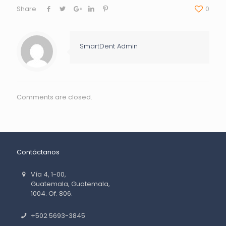
Share
0
SmartDent Admin
Comments are closed.
Contáctanos
Vía 4, 1-00,
Guatemala, Guatemala,
1004. Of. 806.
+502 5693-3845