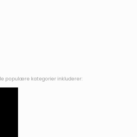
le populære kategorier inkluderer: