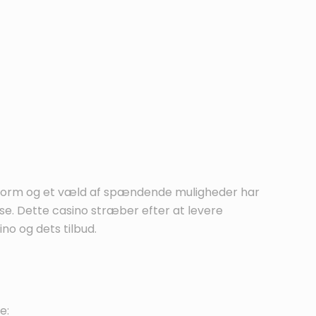
atform og et væld af spændende muligheder har
e. Dette casino stræber efter at levere
ino og dets tilbud.
e: