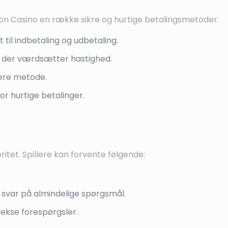
on Casino en række sikre og hurtige betalingsmetoder:
 til indbetaling og udbetaling.
m, der værdsætter hastighed.
ere metode.
r hurtige betalinger.
tet. Spillere kan forvente følgende:
.
svar på almindelige spørgsmål.
ekse forespørgsler.