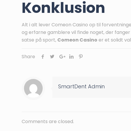
Konklusion
Alt i alt lever Comeon Casino op til forventnin
og erfarne gamblere vil finde noget, der fanger 
satse på sport,
Comeon Casino
er et solidt va
Share
SmartDent Admin
Comments are closed.