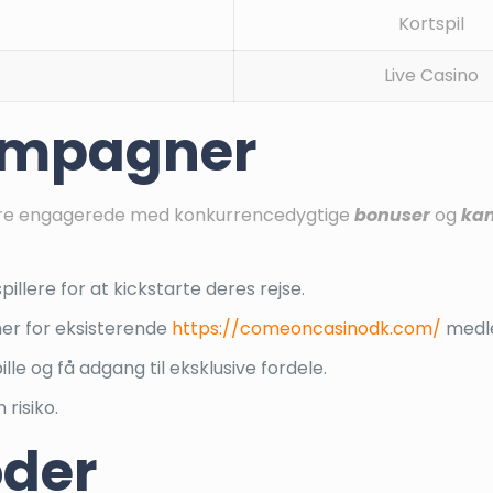
Kortspil
Live Casino
ampagner
lere engagerede med konkurrencedygtige
bonuser
og
ka
illere for at kickstarte deres rejse.
r for eksisterende
https://comeoncasinodk.com/
medl
lle og få adgang til eksklusive fordele.
risiko.
oder