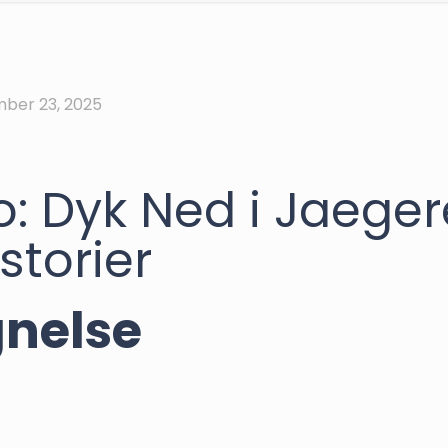
ber 23, 2025
 Dyk Ned i Jaeger
storier
gnelse