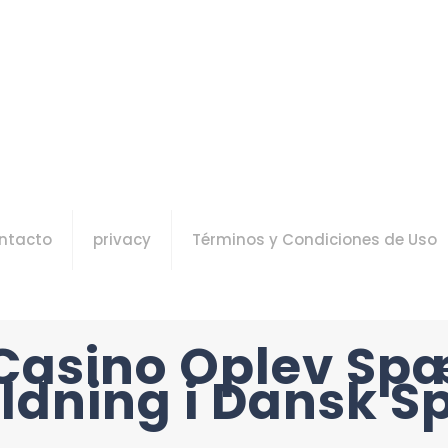
ntacto
privacy
Términos y Condiciones de Uso
asino Oplev Sp
dning i Dansk S