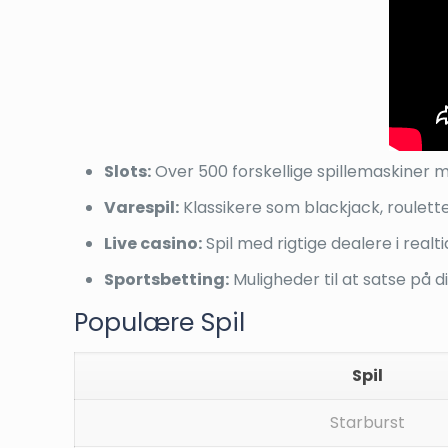
Slots:
Over 500 forskellige spillemaskiner 
Varespil:
Klassikere som blackjack, roulette,
Live casino:
Spil med rigtige dealere i realti
Sportsbetting:
Muligheder til at satse på 
Populære Spil
Spil
Starburst