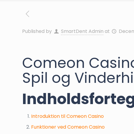
Published by
SmartDent Admin
at
Decem
Comeon Casino:
Spil og Vinderhi
Indholdsforte
Introduktion til Comeon Casino
Funktioner ved Comeon Casino