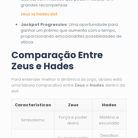
grandes recompensas.
zeus vs hades slot
Jackpot Progressivo
: Uma oportunidade para
ganhar um prêmio que aumenta com o tempo,
proporcionando emocionantes possibilidades de
vitória.
Comparação Entre
Zeus e Hades
Para entender melhor a dinâmica do jogo, abaixo está
uma tabela comparativa entre
Zeus
e
Hades
dentro da
slot.
Características
Zeus
Hades
Força e poder
Mistério e
Simbolismo
divino
escuridão
Desafios