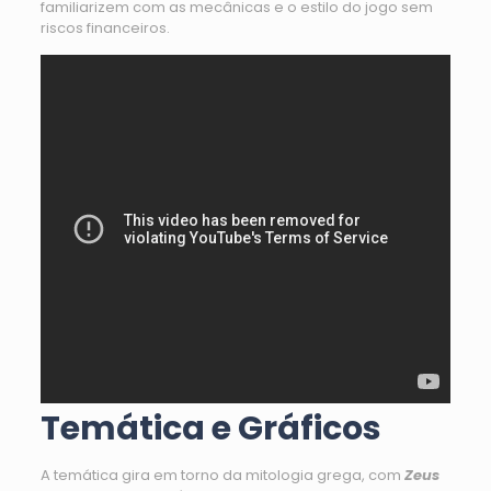
familiarizem com as mecânicas e o estilo do jogo sem
riscos financeiros.
Temática e Gráficos
A temática gira em torno da mitologia grega, com
Zeus