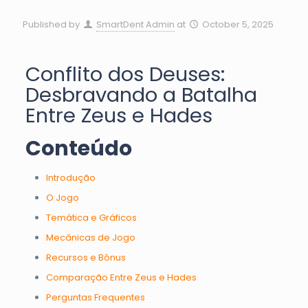
Published by
SmartDent Admin
at
October 5, 2025
Conflito dos Deuses:
Desbravando a Batalha
Entre Zeus e Hades
Conteúdo
Introdução
O Jogo
Temática e Gráficos
Mecânicas de Jogo
Recursos e Bônus
Comparação Entre Zeus e Hades
Perguntas Frequentes