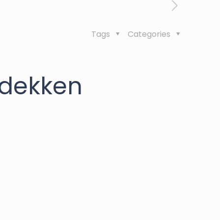
Tags
Categories
tdekken