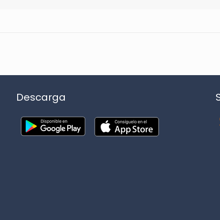
Descarga