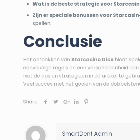
Wat is de beste strategie voor Starcasin
Zijn er speciale bonussen voor Starcasin
spellen.
Conclusie
Het ontdekken van
Starcasino Dice
biedt spel
eenvoudige regels en een verscheidenheid aan 
niet de tips en strategieën in dit artikel te ge
Veel succes met het gooien van de dobbelsten
Share
SmartDent Admin