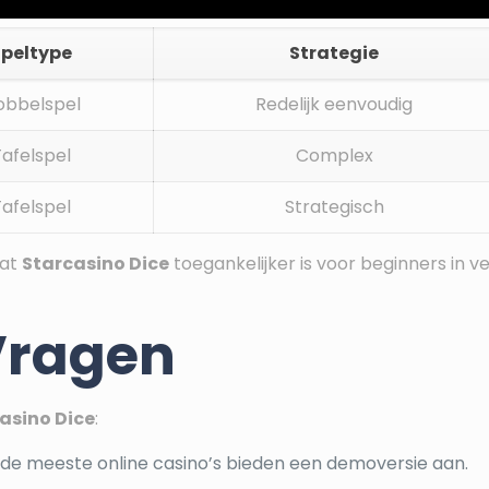
Speltype
Strategie
obbelspel
Redelijk eenvoudig
afelspel
Complex
afelspel
Strategisch
dat
Starcasino Dice
toegankelijker is voor beginners in ve
Vragen
asino Dice
:
 de meeste online casino’s bieden een demoversie aan.