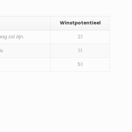
Winstpotentieel
g zal zijn.
2:1
s.
1:1
5:1