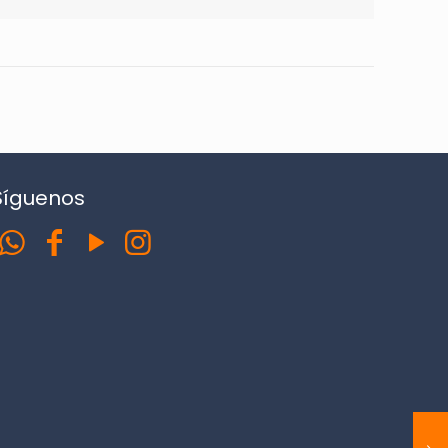
Síguenos