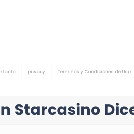
ntacto
privacy
Términos y Condiciones de Uso
n Starcasino Di