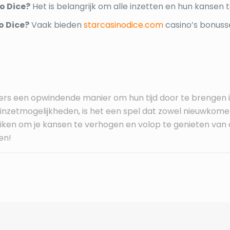
o Dice?
Het is belangrijk om alle inzetten en hun kansen t
o Dice?
Vaak bieden
starcasinodice.com
casino’s bonuss
ers een opwindende manier om hun tijd door te brengen in
inzetmogelijkheden, is het een spel dat zowel nieuwkome
bruiken om je kansen te verhogen en volop te genieten van
en!