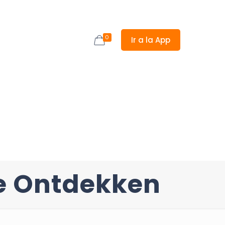
0
Ir a la App
ce Ontdekken