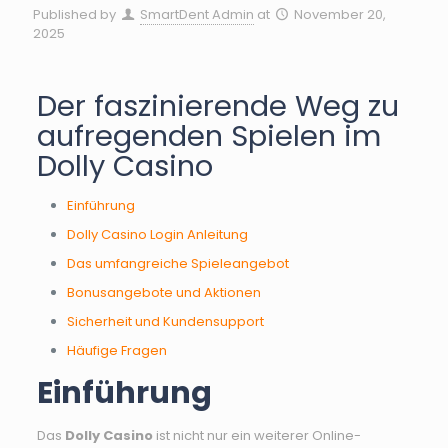
Published by
SmartDent Admin
at
November 20,
2025
Der faszinierende Weg zu
aufregenden Spielen im
Dolly Casino
Einführung
Dolly Casino Login Anleitung
Das umfangreiche Spieleangebot
Bonusangebote und Aktionen
Sicherheit und Kundensupport
Häufige Fragen
Einführung
Das
Dolly Casino
ist nicht nur ein weiterer Online-