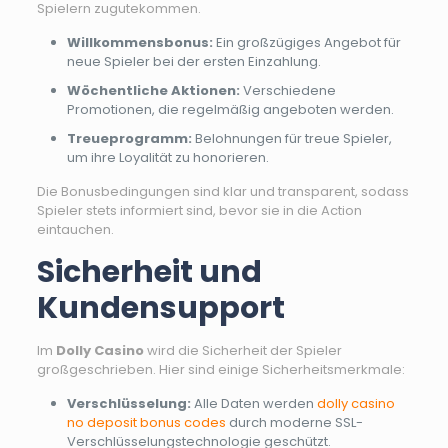
Spielern zugutekommen.
Willkommensbonus:
Ein großzügiges Angebot für
neue Spieler bei der ersten Einzahlung.
Wöchentliche Aktionen:
Verschiedene
Promotionen, die regelmäßig angeboten werden.
Treueprogramm:
Belohnungen für treue Spieler,
um ihre Loyalität zu honorieren.
Die Bonusbedingungen sind klar und transparent, sodass
Spieler stets informiert sind, bevor sie in die Action
eintauchen.
Sicherheit und
Kundensupport
Im
Dolly Casino
wird die Sicherheit der Spieler
großgeschrieben. Hier sind einige Sicherheitsmerkmale:
Verschlüsselung:
Alle Daten werden
dolly casino
no deposit bonus codes
durch moderne SSL-
Verschlüsselungstechnologie geschützt.