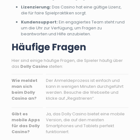
Lizenzierung:
Das Casino hat eine gültige Lizenz,
die für faire Spielpraktiken sorgt.
Kundensupport:
Ein engagiertes Team steht rund
um die Uhr zur Verfügung, um Fragen zu
beantworten und Hilfe anzubieten.
Häufige Fragen
Hier sind einige häufige Fragen, die Spieler häufig über
das
Dolly Casino
stellen:
Wie meldet
Der Anmeldeprozess ist einfach und
man sich
kann in wenigen Minuten durchgeführt
beim Dolly
werden. Besuche die Webseite und
Casino an?
klicke auf „Registrieren“.
Gibt es
Ja, das Dolly Casino bietet eine mobile
mobile Apps
Version, die auf den meisten
für das Dolly
Smartphones und Tablets perfekt
Casino?
funktioniert.