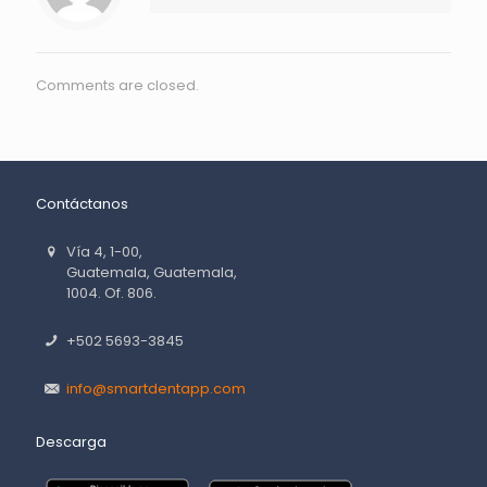
Comments are closed.
Contáctanos
Vía 4, 1-00,
Guatemala, Guatemala,
1004. Of. 806.
+502 5693-3845
info@smartdentapp.com
Descarga