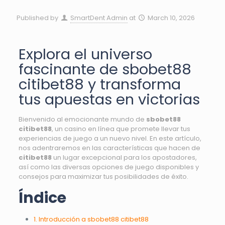
Published by
SmartDent Admin
at
March 10, 2026
Explora el universo
fascinante de sbobet88
citibet88 y transforma
tus apuestas en victorias
Bienvenido al emocionante mundo de
sbobet88
citibet88
, un casino en línea que promete llevar tus
experiencias de juego a un nuevo nivel. En este artículo,
nos adentraremos en las características que hacen de
citibet88
un lugar excepcional para los apostadores,
así como las diversas opciones de juego disponibles y
consejos para maximizar tus posibilidades de éxito.
Índice
1. Introducción a sbobet88 citibet88