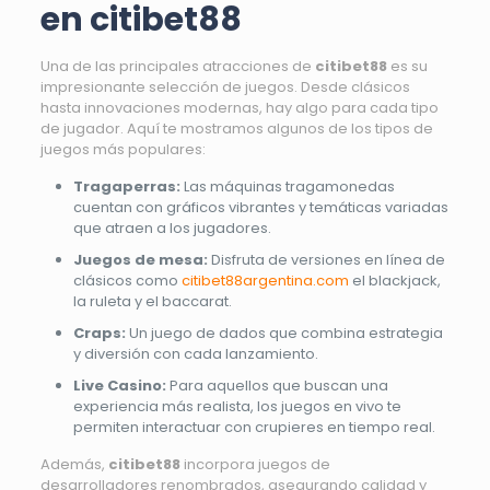
en citibet88
Una de las principales atracciones de
citibet88
es su
impresionante selección de juegos. Desde clásicos
hasta innovaciones modernas, hay algo para cada tipo
de jugador. Aquí te mostramos algunos de los tipos de
juegos más populares:
Tragaperras:
Las máquinas tragamonedas
cuentan con gráficos vibrantes y temáticas variadas
que atraen a los jugadores.
Juegos de mesa:
Disfruta de versiones en línea de
clásicos como
citibet88argentina.com
el blackjack,
la ruleta y el baccarat.
Craps:
Un juego de dados que combina estrategia
y diversión con cada lanzamiento.
Live Casino:
Para aquellos que buscan una
experiencia más realista, los juegos en vivo te
permiten interactuar con crupieres en tiempo real.
Además,
citibet88
incorpora juegos de
desarrolladores renombrados, asegurando calidad y