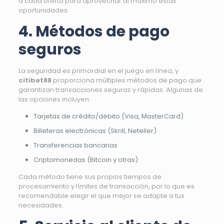
a cada oferta para aprovechar al máximo estas
oportunidades.
4. Métodos de pago
seguros
La seguridad es primordial en el juego en línea, y
citibet88
proporciona múltiples métodos de pago que
garantizan transacciones seguras y rápidas. Algunas de
las opciones incluyen:
Tarjetas de crédito/débito (Visa, MasterCard)
Billeteras electrónicas (Skrill, Neteller)
Transferencias bancarias
Criptomonedas (Bitcoin y otras)
Cada método tiene sus propios tiempos de
procesamiento y límites de transacción, por lo que es
recomendable elegir el que mejor se adapte a tus
necesidades.