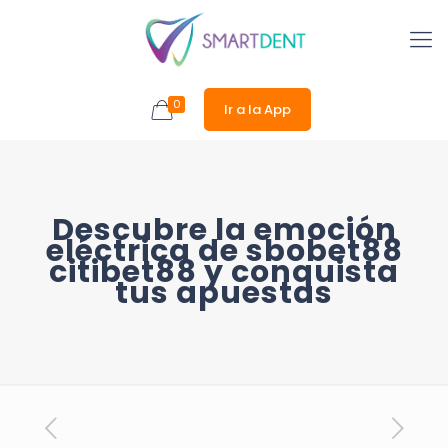
0
Ir a la App
Descubre la emoción
eléctrica de sbobet88
citibet88 y conquista
tus apuestas