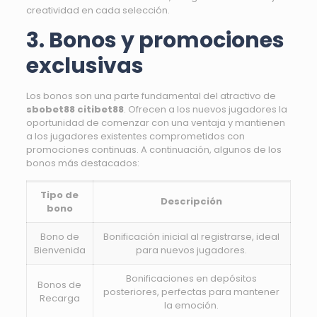
creatividad en cada selección.
3. Bonos y promociones
exclusivas
Los bonos son una parte fundamental del atractivo de
sbobet88 citibet88
. Ofrecen a los nuevos jugadores la
oportunidad de comenzar con una ventaja y mantienen
a los jugadores existentes comprometidos con
promociones continuas. A continuación, algunos de los
bonos más destacados:
Tipo de
Descripción
bono
Bono de
Bonificación inicial al registrarse, ideal
Bienvenida
para nuevos jugadores.
Bonificaciones en depósitos
Bonos de
posteriores, perfectas para mantener
Recarga
la emoción.