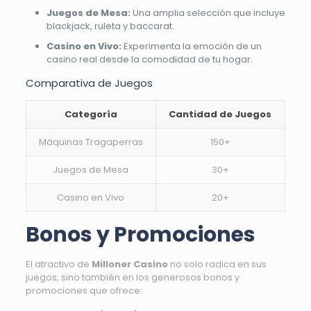
Juegos de Mesa:
Una amplia selección que incluye
blackjack, ruleta y baccarat.
Casino en Vivo:
Experimenta la emoción de un
casino real desde la comodidad de tu hogar.
Comparativa de Juegos
Categoría
Cantidad de Juegos
Máquinas Tragaperras
150+
Juegos de Mesa
30+
Casino en Vivo
20+
Bonos y Promociones
El atractivo de
Milloner Casino
no solo radica en sus
juegos, sino también en los generosos bonos y
promociones que ofrece: