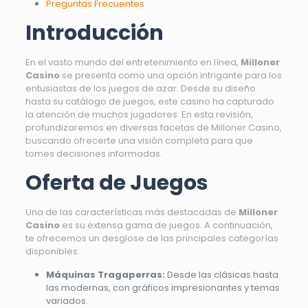
Preguntas Frecuentes
Introducción
En el vasto mundo del entretenimiento en línea,
Milloner
Casino
se presenta como una opción intrigante para los
entusiastas de los juegos de azar. Desde su diseño
hasta su catálogo de juegos, este casino ha capturado
la atención de muchos jugadores. En esta revisión,
profundizaremos en diversas facetas de Milloner Casino,
buscando ofrecerte una visión completa para que
tomes decisiones informadas.
Oferta de Juegos
Una de las características más destacadas de
Milloner
Casino
es su extensa gama de juegos. A continuación,
te ofrecemos un desglose de las principales categorías
disponibles:
Máquinas Tragaperras:
Desde las clásicas hasta
las modernas, con gráficos impresionantes y temas
variados.