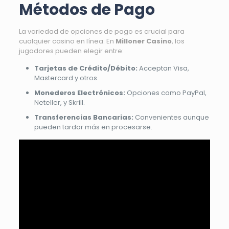
Métodos de Pago
La variedad de opciones de pago es crucial para
cualquier casino en línea. En
Milloner Casino
, los
jugadores pueden elegir entre:
Tarjetas de Crédito/Débito:
Acceptan Visa,
Mastercard y otros.
Monederos Electrónicos:
Opciones como PayPal,
Neteller, y Skrill.
Transferencias Bancarias:
Convenientes aunque
pueden tardar más en procesarse.