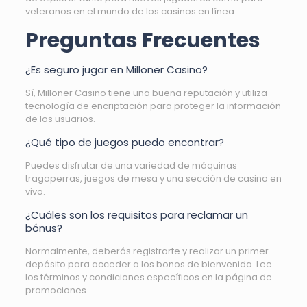
veteranos en el mundo de los casinos en línea.
Preguntas Frecuentes
¿Es seguro jugar en Milloner Casino?
Sí, Milloner Casino tiene una buena reputación y utiliza
tecnología de encriptación para proteger la información
de los usuarios.
¿Qué tipo de juegos puedo encontrar?
Puedes disfrutar de una variedad de máquinas
tragaperras, juegos de mesa y una sección de casino en
vivo.
¿Cuáles son los requisitos para reclamar un
bónus?
Normalmente, deberás registrarte y realizar un primer
depósito para acceder a los bonos de bienvenida. Lee
los términos y condiciones específicos en la página de
promociones.