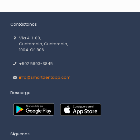
Contáctanos
Vía 4, 1-00,
Guatemala, Guatemala,
1004. Of. 806.
+502 5693-3845
info@smartdentapp.com
Descarga
Síguenos