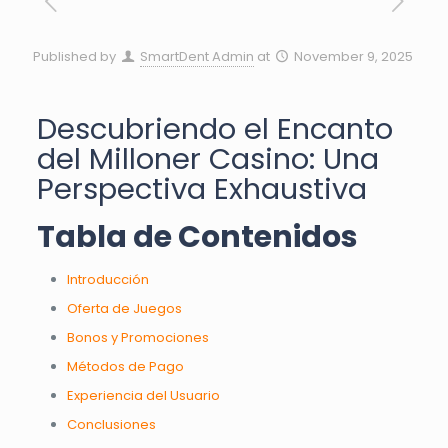
Published by
SmartDent Admin
at
November 9, 2025
Descubriendo el Encanto
del Milloner Casino: Una
Perspectiva Exhaustiva
Tabla de Contenidos
Introducción
Oferta de Juegos
Bonos y Promociones
Métodos de Pago
Experiencia del Usuario
Conclusiones