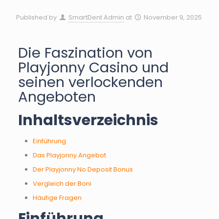
Published by
SmartDent Admin
at
November 9, 2025
Die Faszination von
Playjonny Casino und
seinen verlockenden
Angeboten
Inhaltsverzeichnis
Einführung
Das Playjonny Angebot
Der Playjonny No Deposit Bonus
Vergleich der Boni
Häufige Fragen
Einführung