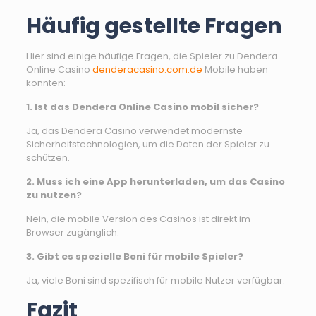
Häufig gestellte Fragen
Hier sind einige häufige Fragen, die Spieler zu Dendera
Online Casino
denderacasino.com.de
Mobile haben
könnten:
1. Ist das Dendera Online Casino mobil sicher?
Ja, das Dendera Casino verwendet modernste
Sicherheitstechnologien, um die Daten der Spieler zu
schützen.
2. Muss ich eine App herunterladen, um das Casino
zu nutzen?
Nein, die mobile Version des Casinos ist direkt im
Browser zugänglich.
3. Gibt es spezielle Boni für mobile Spieler?
Ja, viele Boni sind spezifisch für mobile Nutzer verfügbar.
Fazit