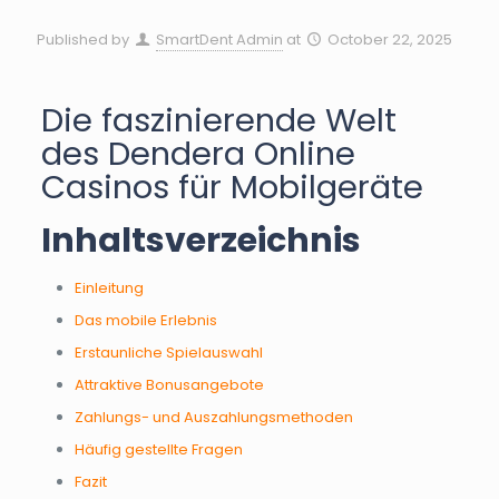
Published by
SmartDent Admin
at
October 22, 2025
Die faszinierende Welt
des Dendera Online
Casinos für Mobilgeräte
Inhaltsverzeichnis
Einleitung
Das mobile Erlebnis
Erstaunliche Spielauswahl
Attraktive Bonusangebote
Zahlungs- und Auszahlungsmethoden
Häufig gestellte Fragen
Fazit