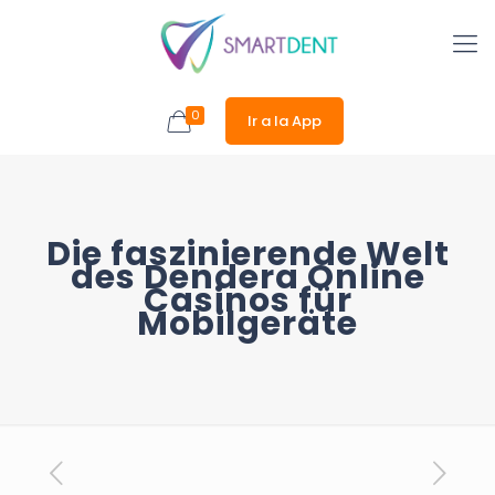
0
Ir a la App
Die faszinierende Welt
des Dendera Online
Casinos für
Mobilgeräte