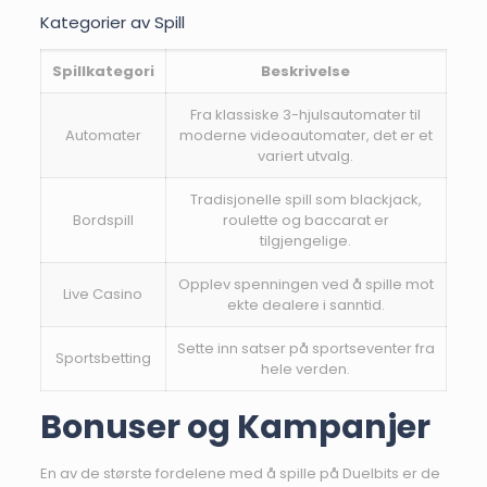
Kategorier av Spill
Spillkategori
Beskrivelse
Fra klassiske 3-hjulsautomater til
Automater
moderne videoautomater, det er et
variert utvalg.
Tradisjonelle spill som blackjack,
Bordspill
roulette og baccarat er
tilgjengelige.
Opplev spenningen ved å spille mot
Live Casino
ekte dealere i sanntid.
Sette inn satser på sportseventer fra
Sportsbetting
hele verden.
Bonuser og Kampanjer
En av de største fordelene med å spille på Duelbits er de