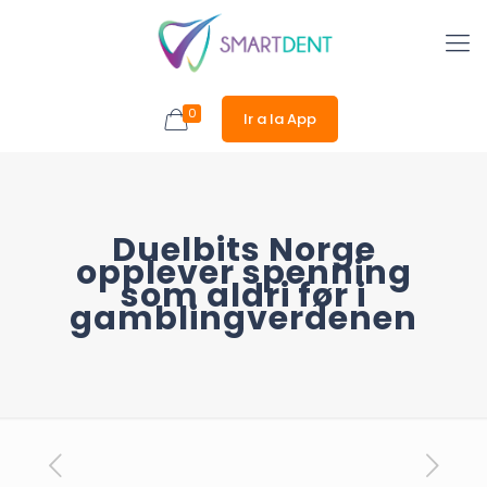
0
Ir a la App
Duelbits Norge
opplever spenning
som aldri før i
gamblingverdenen