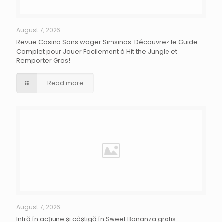
August 7, 2026
Revue Casino Sans wager Simsinos: Découvrez le Guide
Complet pour Jouer Facilement à Hit the Jungle et
Remporter Gros!
Read more
August 7, 2026
Intră în acțiune și câștigă în Sweet Bonanza gratis