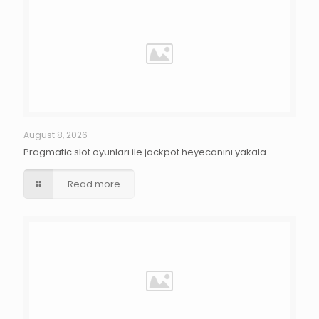
August 8, 2026
Pragmatic slot oyunları ile jackpot heyecanını yakala
Read more