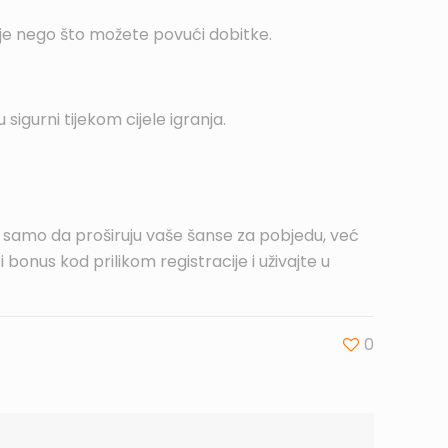
ije nego što možete povući dobitke.
igurni tijekom cijele igranja.
e samo da proširuju vaše šanse za pobjedu, već
i bonus kod prilikom registracije i uživajte u
0