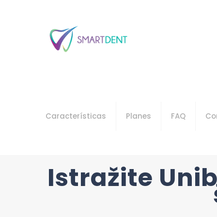
Características
Planes
FAQ
Co
Istražite Uni