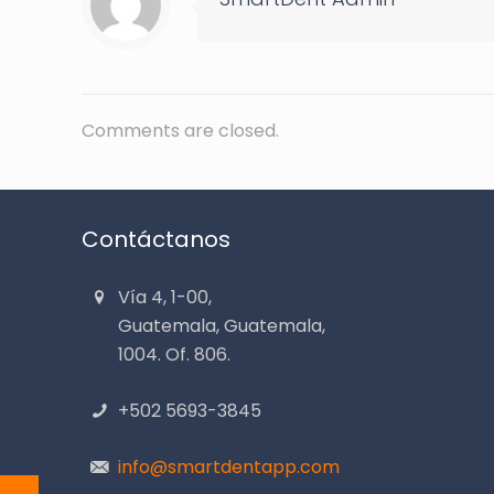
Comments are closed.
Contáctanos
Vía 4, 1-00,
Guatemala, Guatemala,
1004. Of. 806.
+502 5693-3845
info@smartdentapp.com