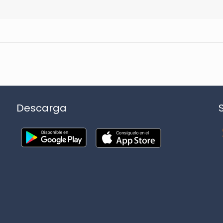
Descarga