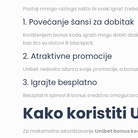
Postoji mnogo razloga zašto bi svaki igrač treba
1. Povećanje šansi za dobitak
Korištenjem bonus koda, igrači mogu dobiti dod
kao što su slotovi ili blackjack.
2. Atraktivne promocije
Unibet redovito ažurira svoje promocije, a bon
3. Igrajte besplatno
Beszplatni spinovi ili bonus sredstva omogućavaj
Kako koristiti
Za maksimalno iskorištavanje
Unibet bonus ko