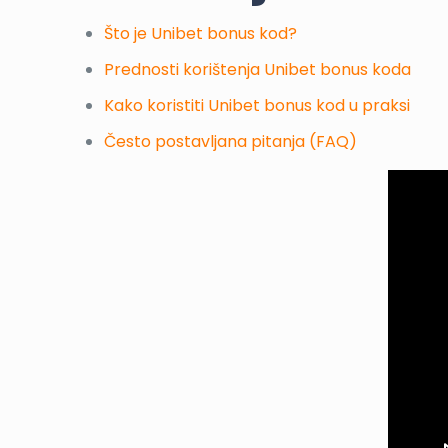
Što je Unibet bonus kod?
Prednosti korištenja Unibet bonus koda
Kako koristiti Unibet bonus kod u praksi
Često postavljana pitanja (FAQ)