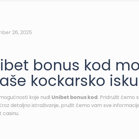
ber 26, 2025
Unibet bonus kod m
vaše kockarsko isk
 mogućnosti koje nudi
Unibet bonus kod
. Pridružit ćemo 
ak. Kroz detaljno istraživanje, pružit ćemo vam sve inform
t casinu.