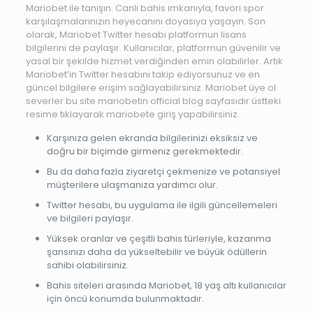
Mariobet ile tanışın. Canlı bahis imkanıyla, favori spor
karşılaşmalarınızın heyecanını doyasıya yaşayın. Son
olarak, Mariobet Twitter hesabı platformun lisans
bilgilerini de paylaşır. Kullanıcılar, platformun güvenilir ve
yasal bir şekilde hizmet verdiğinden emin olabilirler. Artık
Mariobet’in Twitter hesabını takip ediyorsunuz ve en
güncel bilgilere erişim sağlayabilirsiniz. Mariobet üye ol
severler bu site mariobetin official blog sayfasıdır üstteki
resime tıklayarak mariobete giriş yapabilirsiniz.
Karşınıza gelen ekranda bilgilerinizi eksiksiz ve
doğru bir biçimde girmeniz gerekmektedir.
Bu da daha fazla ziyaretçi çekmenize ve potansiyel
müşterilere ulaşmanıza yardımcı olur.
Twitter hesabı, bu uygulama ile ilgili güncellemeleri
ve bilgileri paylaşır.
Yüksek oranlar ve çeşitli bahis türleriyle, kazanma
şansınızı daha da yükseltebilir ve büyük ödüllerin
sahibi olabilirsiniz.
Bahis siteleri arasında Mariobet, 18 yaş altı kullanıcılar
için öncü konumda bulunmaktadır.