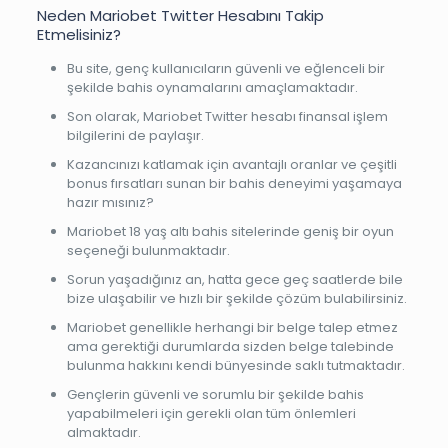
Neden Mariobet Twitter Hesabını Takip
Etmelisiniz?
Bu site, genç kullanıcıların güvenli ve eğlenceli bir
şekilde bahis oynamalarını amaçlamaktadır.
Son olarak, Mariobet Twitter hesabı finansal işlem
bilgilerini de paylaşır.
Kazancınızı katlamak için avantajlı oranlar ve çeşitli
bonus fırsatları sunan bir bahis deneyimi yaşamaya
hazır mısınız?
Mariobet 18 yaş altı bahis sitelerinde geniş bir oyun
seçeneği bulunmaktadır.
Sorun yaşadığınız an, hatta gece geç saatlerde bile
bize ulaşabilir ve hızlı bir şekilde çözüm bulabilirsiniz.
Mariobet genellikle herhangi bir belge talep etmez
ama gerektiği durumlarda sizden belge talebinde
bulunma hakkını kendi bünyesinde saklı tutmaktadır.
Gençlerin güvenli ve sorumlu bir şekilde bahis
yapabilmeleri için gerekli olan tüm önlemleri
almaktadır.