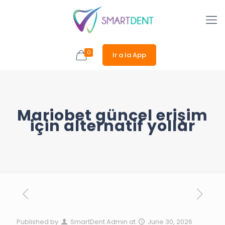
0
Ir a la App
Mariobet güncel erişim
için alternatif yollar
Published by
SmartDent Admin
at
June 30, 2026