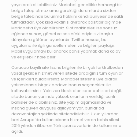
yayınlara katılabilirsiniz. Mariobet genellikle herhangi bir
belge talep etmez ama gerektiği durumlarda sizden
belge talebinde bulunma hakkını kendi bünyesinde saklı
tutmaktadır. Çok kısa vaktinizi ayırarak basit bir biçimde
Mariobet‘a üye olabilirsiniz. Slot makineleri ise sonsuz
eğlence sunan, görsel ve ses efektleriyle sizi başka
dünyalara götüren oyunlardır. Twitter hesabı, bu
uygulama ile ilgili güncellemeleri ve bilgileri paylaşır.
Mobil uygulamayı kullanarak bahis yapmak daha kolay
ve erişilebilir hale gelir.
Curacao kayıtlı site lisans bilgileri ile birçok farklı ülkeden
yasal şekilde hizmet veren sitede aradığınız tüm oyunlar
ve içerikleri bulabilirsiniz. Mariobet sitesine üye olarak
yatırımlarınızı birçok bedava bonus seçenekleri ile
katlayabilirsiniz. Yalnızca klasik olan spor bahisleri değil,
sitede bunun yanında yüksek oranların verildiği canlı
bahisler de alabilirsiniz. Site yapım aşamasında ve
insana güven duygusu aşılayamıyor, bunlar da
dezavantajları şeklinde nitelendirilebilir. Uzun yıllardan
beri Avrupa’da kullanıcılarına hizmet veren bahis sitesi
2016 yılından itibaren Türk sporseverlerin de kullanımına
açıldı.