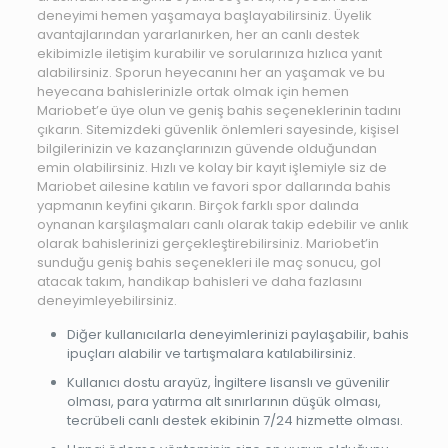
deneyimi hemen yaşamaya başlayabilirsiniz. Üyelik
avantajlarından yararlanırken, her an canlı destek
ekibimizle iletişim kurabilir ve sorularınıza hızlıca yanıt
alabilirsiniz. Sporun heyecanını her an yaşamak ve bu
heyecana bahislerinizle ortak olmak için hemen
Mariobet’e üye olun ve geniş bahis seçeneklerinin tadını
çıkarın. Sitemizdeki güvenlik önlemleri sayesinde, kişisel
bilgilerinizin ve kazançlarınızın güvende olduğundan
emin olabilirsiniz. Hızlı ve kolay bir kayıt işlemiyle siz de
Mariobet ailesine katılın ve favori spor dallarında bahis
yapmanın keyfini çıkarın. Birçok farklı spor dalında
oynanan karşılaşmaları canlı olarak takip edebilir ve anlık
olarak bahislerinizi gerçekleştirebilirsiniz. Mariobet’in
sunduğu geniş bahis seçenekleri ile maç sonucu, gol
atacak takım, handikap bahisleri ve daha fazlasını
deneyimleyebilirsiniz.
Diğer kullanıcılarla deneyimlerinizi paylaşabilir, bahis
ipuçları alabilir ve tartışmalara katılabilirsiniz.
Kullanıcı dostu arayüz, İngiltere lisanslı ve güvenilir
olması, para yatırma alt sınırlarının düşük olması,
tecrübeli canlı destek ekibinin 7/24 hizmette olması.