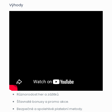
Výhody
Různorodost her a zážitků.
Šťavnaté bonusy a promo akce.
Bezpečné a spolehlivé platební metody.