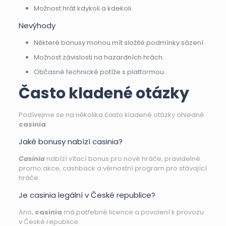
Možnost hrát kdykoli a kdekoli.
Nevýhody
Některé bonusy mohou mít složité podmínky sázení.
Možnost závislosti na hazardních hrách.
Občasné technické potíže s platformou.
Často kladené otázky
Podívejme se na několika často kladené otázky ohledně
casinia
:
Jaké bonusy nabízí casinia?
Casinia
nabízí vítací bonus pro nové hráče, pravidelné
promo akce, cashback a věrnostní program pro stávající
hráče.
Je casinia legální v České republice?
Ano,
casinia
má potřebné licence a povolení k provozu
v České republice.