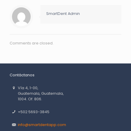
SmartDent Admin
Comments are closed.
Contáctanos
Vía 4, 1-00,
Guatemala, Guatemala,
1004. Of. 806.
+502 5693-3845
info@smartdentapp.com