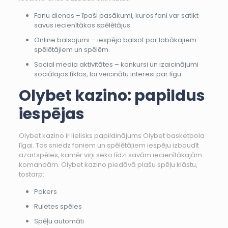
Fanu dienas – īpaši pasākumi, kuros fani var satikt
savus iecienītākos spēlētājus.
Online balsojumi – iespēja balsot par labākajiem
spēlētājiem un spēlēm.
Social media aktivitātes – konkursi un izaicinājumi
sociālajos tīklos, lai veicinātu interesi par līgu.
Olybet kazino: papildus
iespējas
Olybet kazino ir lielisks papildinājums Olybet basketbola
līgai. Tas sniedz faniem un spēlētājiem iespēju izbaudīt
azartspēles, kamēr viņi seko līdzi savām iecienītākajām
komandām. Olybet kazino piedāvā plašu spēļu klāstu,
tostarp:
Pokers
Ruletes spēles
Spēļu automāti