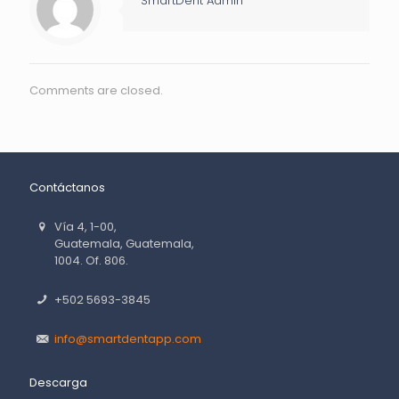
SmartDent Admin
Comments are closed.
Contáctanos
Vía 4, 1-00,
Guatemala, Guatemala,
1004. Of. 806.
+502 5693-3845
info@smartdentapp.com
Descarga