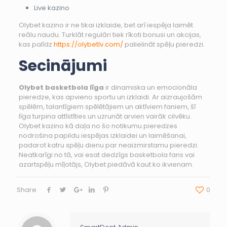
Live kazino
Olybet kazino ir ne tikai izklaide, bet arī iespēja laimēt
reālu naudu. Turklāt regulāri tiek rīkoti bonusi un akcijas,
kas palīdz
https://olybetlv.com/
palielināt spēļu pieredzi.
Secinājumi
Olybet basketbola līga
ir dinamiska un emocionāla
pieredze, kas apvieno sportu un izklaidi. Ar aizraujošām
spēlēm, talantīgiem spēlētājiem un aktīviem faniem, šī
līga turpina attīstīties un uzrunāt arvien vairāk cilvēku.
Olybet kazino kā daļa no šo notikumu pieredzes
nodrošina papildu iespējas izklaidei un laimēšanai,
padarot katru spēļu dienu par neaizmirstamu pieredzi.
Neatkarīgi no tā, vai esat dedzīgs basketbola fans vai
azartspēļu mīļotājs, Olybet piedāvā kaut ko ikvienam.
Share
0