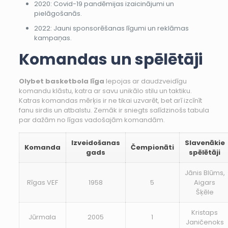
2020: Covid-19 pandēmijas izaicinājumi un
pielāgošanās.
2022: Jauni sponsorēšanas līgumi un reklāmas
kampaņas.
Komandas un spēlētāji
Olybet basketbola līga
lepojas ar daudzveidīgu
komandu klāstu, katra ar savu unikālo stilu un taktiku.
Katras komandas mērķis ir ne tikai uzvarēt, bet arī izcīnīt
fanu sirdis un atbalstu. Zemāk ir sniegts salīdzinošs tabula
par dažām no līgas vadošajām komandām.
Izveidošanas
Slavenākie
Komanda
Čempionāti
gads
spēlētāji
Jānis Blūms,
Rīgas VEF
1958
5
Aigars
Šķēle
Kristaps
Jūrmala
2005
1
Janičenoks