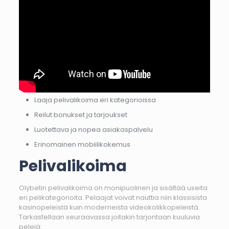
Laaja pelivalikoima eri kategorioissa
Reilut bonukset ja tarjoukset
Luotettava ja nopea asiakaspalvelu
Erinomainen mobiilikokemus
Pelivalikoima
Olybetin pelivalikoima on monipuolinen ja sisältää useita
eri pelikategorioita. Pelaajat voivat nauttia niin klassisista
kasinopeleistä kuin moderneista videokolikkopeleistä.
Tarkastellaan seuraavassa joitakin tarjontaan kuuluvia
pelejä: