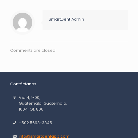
SmartDent Admin
Comments are closed.
Contáctanos
Vía 4, 1-00,
Guatemala, Guatemala,
1004. Of. 806.
+502 5693-3845
info@smartdentapp.com