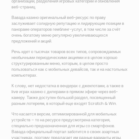
организации, разделения игровых категорий и обновления
веб-страниц.
Вавада казино оригинальный веб-ресурс по праву
заслуживает солидную репутацию и лидирующие позиции в
панораме операторов гемблинг-услуг, в том числе за счёт
очень богатому меню регулярно увеличивающихся
предложений и акций.
Речь идет о тысячах товаров всех типов, сопровождаемых
необычными периодическими акциями и в целом хорошо
структурированным меню, которым, в целом просто
пользоваться как c мобильных девайсов, так и на настольных
компьютерах.
К слову, нет недостатка в вендерах с джекпотами, а также в
live играх казино с дилерами в прямом эфире через веб-
камеру. Также доступен большой раздел, посвященный
разным лотереям, в который еще входят Scratch & Win.
Что касается версии, оптимизированной для мобильных
устройств – то на ресурсе предусмотрена категория,
специально предназначенная для игры со смартфонов.
Вавада официальный портал заботится о своих азартных
участниках, поэтому предлагает им разные варианты игры.