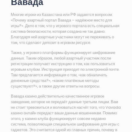
Вавада
Многие игроки из Казахстана или РФ задаются вопросом:
«Почему азартный портал Вавада – надёжное место для
игры?». Дело в том, что у игрового портала есть специальная
система безопасности, которая создана не так давно.
Благодаря ней азартные участники могут не переживать о
том, что сделают депозит в игровом ресурсе.
Также, у игрового платформы функционирует шифрование
данных. Таким образом, любой азартный участник после
регистрации получает инструкцию о том, как пользоваться
игровым клубом. Инструкция приходит по электронной почте.
Там предлагается информация о том, «как обналичить
денежные средства?», «какие платёжные методы
существуют?», а также другие ответы на вопросы.
Вавада казино действительно качественное игровое
заведение, которое не передаёт данные третьим лицам. Вам
не стоит тревожиться и волноваться насчёт того, что Vavada
казино онлайн передаст ваши данные мошенникам. Помимо
этого, у казино клуба функционирует совсем недавно
система, позволяющая специальное шифрование для игры с
гаджетов. Это считается одной из главных причин, почему в