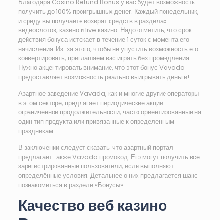
Благодаря Casino Refund Bonus у вас будет возможность
получить до 100% проигрышных денег. Каждый понедельник,
и среду вы получаете возврат средств в разделах
видеослотов, казино и live казино. Надо отметить, что срок
действия бонуса истекает в течение 1 суток с момента его
начисления. Из-за этого, чтобы не упустить возможность его
конвертировать, приглашаем вас играть без промедления.
Нужно акцентировать внимание, что этот бонус Vavada
предоставляет возможность реально выигрывать деньги!
Азартное заведение Vavada, как и многие другие операторы
в этом секторе, предлагает периодические акции
ограниченной продолжительности, часто ориентированные на
один тип продукта или привязанные к определенным
праздникам.
В заключении следует сказать, что азартный портал
предлагает также Vavada промокод. Его могут получить все
зарегистрированные пользователи, если выполняют
определённые условия. Детальнее о них предлагается шанс
познакомиться в разделе «Бонусы».
Качество веб казино