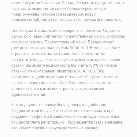
активной учетной записью. Вавада бонусные предложения, в
частности, выделяется своим большим рекламным
предложением, которое охватывает как новых
пользователей, так и тех, кто уже есть частью его клиентуры.
Все бонусы Вавада казино невероятно полезные. Одним из
самых ключевых считается приветственный бонус, о котором
стоит рассказать. Приветственный бонус Вавада может
достигать максимально суммы 5000 RUB. Если вы любите
игровые автоматы, вы ни в коем случае не должны
пропустить бонус, который нужно выбрать во время первой
ставки. Вы имеете возможность получить 100% от первой
ставки с максимальным лимитом в 5000 RUB. Эта
возможность действительна в течение 30 суток с момента
вашего первого депозита. В любом случае ознакомьтесь с
условиями, так как не все игровые автоматы имеют
одинаковый вклад.
К этому существенному бонусу оператор добавляет
бездепозитный бонус, который можно активировать при
создании профиля и в зависимости от метода, которым вы
осуществляете регистрацию. Надо акцентировать внимание,
что Vavada казино бонусы достаточно разные.