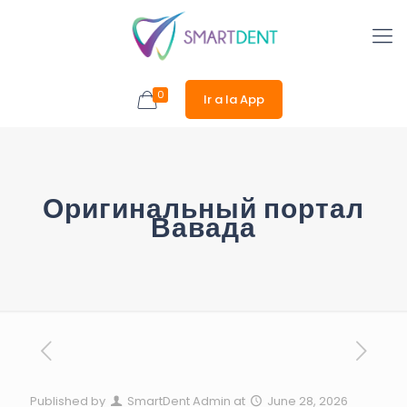
0
Ir a la App
Оригинальный портал
Вавада
Published by
SmartDent Admin
at
June 28, 2026