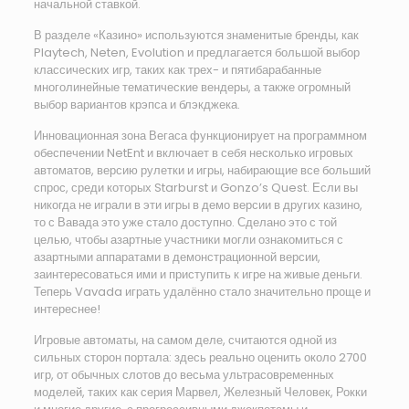
начальной ставкой.
В разделе «Казино» используются знаменитые бренды, как
Playtech, Neten, Evolution и предлагается большой выбор
классических игр, таких как трех- и пятибарабанные
многолинейные тематические вендеры, а также огромный
выбор вариантов крэпса и блэкджека.
Инновационная зона Вегаса функционирует на программном
обеспечении NetEnt и включает в себя несколько игровых
автоматов, версию рулетки и игры, набирающие все больший
спрос, среди которых Starburst и Gonzo’s Quest. Если вы
никогда не играли в эти игры в демо версии в других казино,
то с Вавада это уже стало доступно. Сделано это с той
целью, чтобы азартные участники могли ознакомиться с
азартными аппаратами в демонстрационной версии,
заинтересоваться ими и приступить к игре на живые деньги.
Теперь Vavada играть удалённо стало значительно проще и
интереснее!
Игровые автоматы, на самом деле, считаются одной из
сильных сторон портала: здесь реально оценить около 2700
игр, от обычных слотов до весьма ультрасовременных
моделей, таких как серия Марвел, Железный Человек, Рокки