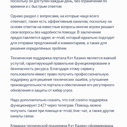
поскольку он доступен каждый день, без ограничений по
времени и с быстрым ответом.
Однако раздел с вопросами, на которые чаще всего
отвечают, также есть эффективным каналом, поскольку на
основе ответов на известные вопросы многие игроки решают
свои вопросы без надобности помощи. В заключение
предоставляется адрес e-mail, который идеально подходит
для отправки предложений и комментариев, а также для
решения определённых проблем.
Техническая поддержка портала Кэт Казино является важной
услугой, гарантирующей правильное функционирование и
безопасность ресурса. Благодаря этому сервису
пользователи имеют право получить профессиональную
поддержку для решения технических ошибок, улучшения
производительности портала и обеспечения его регулярного
обновления и защиты от кибер угроз.
Надо дополнительно сказать, что cat casino поддержка
функционирует 24/7 через телеграм. Помощь можно
получить также при помощи e-mail, live-чат, а также другие
каналы связи.
Команда технической поддержки Кэт Казино сформирована