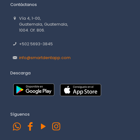
Contáctanos
Vía 4, 1-00,
Guatemala, Guatemala,
1004. Of. 806.
+502 5693-3845
info@smartdentapp.com
Descarga
Síguenos