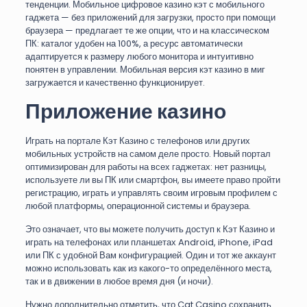
тенденции. Мобильное цифровое казино кэт с мобильного
гаджета — без приложений для загрузки, просто при помощи
браузера — предлагает те же опции, что и на классическом
ПК: каталог удобен на 100%, а ресурс автоматически
адаптируется к размеру любого монитора и интуитивно
понятен в управлении. Мобильная версия кэт казино в миг
загружается и качественно функционирует.
Приложение казино
Играть на портале Кэт Казино с телефонов или других
мобильных устройств на самом деле просто. Новый портал
оптимизирован для работы на всех гаджетах: нет разницы,
используете ли вы ПК или смартфон, вы имеете право пройти
регистрацию, играть и управлять своим игровым профилем с
любой платформы, операционной системы и браузера.
Это означает, что вы можете получить доступ к Кэт Казино и
играть на телефонах или планшетах Android, iPhone, iPad
или ПК с удобной Вам конфигурацией. Один и тот же аккаунт
можно использовать как из какого-то определённого места,
так и в движении в любое время дня (и ночи).
Нужно дополнительно отметить, что Cat Casino сохранить