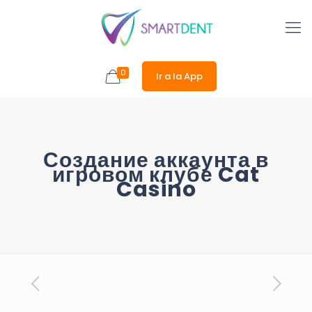
0
Ir a la App
Создание аккаунта в
игровом клубе Cat
Casino