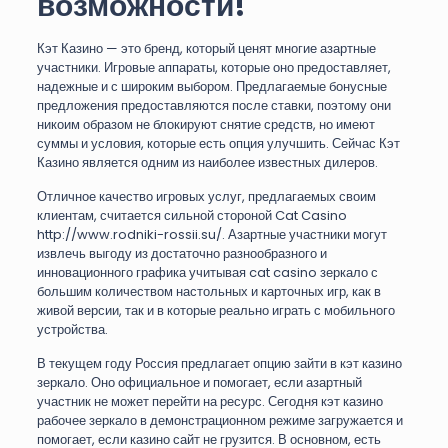
возможности!
Кэт Казино — это бренд, который ценят многие азартные
участники. Игровые аппараты, которые оно предоставляет,
надежные и с широким выбором. Предлагаемые бонусные
предложения предоставляются после ставки, поэтому они
никоим образом не блокируют снятие средств, но имеют
суммы и условия, которые есть опция улучшить. Сейчас Кэт
Казино является одним из наиболее известных дилеров.
Отличное качество игровых услуг, предлагаемых своим
клиентам, считается сильной стороной Cat Casino
http://www.rodniki-rossii.su/
. Азартные участники могут
извлечь выгоду из достаточно разнообразного и
инновационного графика учитывая cat casino зеркало с
большим количеством настольных и карточных игр, как в
живой версии, так и в которые реально играть с мобильного
устройства.
В текущем году Россия предлагает опцию зайти в кэт казино
зеркало. Оно официальное и помогает, если азартный
участник не может перейти на ресурс. Сегодня кэт казино
рабочее зеркало в демонстрационном режиме загружается и
помогает, если казино сайт не грузится. В основном, есть