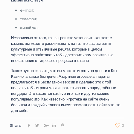
казино используя:
e-mail;
телефон;
живой чат.
Независимо от того, как вы решите установить контакт с
казино, вы можете рассчитывать на то, что вас встретят
культурные и отзывчивые ребята, которые в целом
эффективно работают, чтобы доставить вам позитивные
впечатления от игрового процесса в казино.
Также нужно сказать, что вы можете играть на деньги в Кэт
Казино, а также без денег. Азартные игровые аппараты
предлагаются в бесплатной версии и сделано это с той
целью, чтобы игроки могли протестировать определённые
вендеры. Это касается как live игр, так и других казино
популярных игр. Как известно, игротека на сайте очень
большая и каждый человек имеет возможность найти что-то
для себя.
Share
0