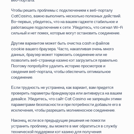
веб-портала.
Чтобы решить проблемы с подключением к веб-порталу
CatCasino, важно выполнить несколько полезных действий.
Во-первых, убедитесь, что на вашем гаджете стабильное и
работающее подключение к сети. Убедитесь, что сигнал Wi-Fi
сильный и нет помех, которые могут остановить соединение.
Другим вариантом может быть очистка cash и файлов
cookie вашего браузера. Часто, накапливая очень много
данных, браузер может тормозить соединение или не
позволить веб-странице казино кэт загрузиться правильно.
Поэтому попробуйте удалить историю просмотров и
сведения веб-портала, чтобы обеспечить оптимальное
соединение.
Если трудность не устранена, как вариант, вам придется
проверить параметры брандмауэра или антивируса на вашем
девайсе. Убедитесь, что сайт Cat Casino не запрещён этими
параметрами безопасности и при потребности добавьте его в
исключения, чтобы разрешить молниеносное соединение.
Наконец, если все предыдущие решения не помогли
устранить проблему, вы можете в миг обратиться в службу
технической поддержки кэт казино для получения