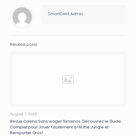
SmartDent Admin
Related posts
August 7, 2026
Revue Casino Sans wager Simsinos: Découvrez le Guide
Complet pour Jouer Facilement à Hit the Jungle et
Remporter Gros!