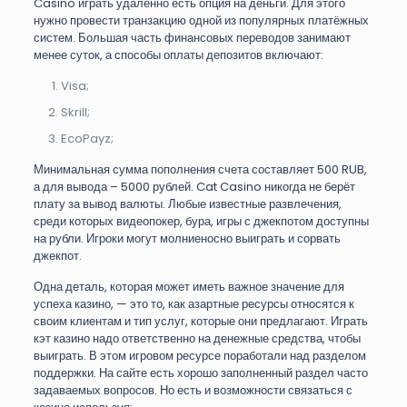
Casino играть удалённо есть опция на деньги. Для этого
нужно провести транзакцию одной из популярных платёжных
систем. Большая часть финансовых переводов занимают
менее суток, а способы оплаты депозитов включают:
Visa;
Skrill;
EcoPayz;
Минимальная сумма пополнения счета составляет 500 RUB,
а для вывода – 5000 рублей. Cat Casino никогда не берёт
плату за вывод валюты. Любые известные развлечения,
среди которых видеопокер, бура, игры с джекпотом доступны
на рубли. Игроки могут молниеносно выиграть и сорвать
джекпот.
Одна деталь, которая может иметь важное значение для
успеха казино, — это то, как азартные ресурсы относятся к
своим клиентам и тип услуг, которые они предлагают. Играть
кэт казино надо ответственно на денежные средства, чтобы
выиграть. В этом игровом ресурсе поработали над разделом
поддержки. На сайте есть хорошо заполненный раздел часто
задаваемых вопросов. Но есть и возможности связаться с