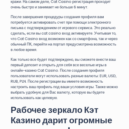
кражи. На самом деле, Cat Casino регистрация проходит
очень быстро и занимает не больше 6 минут.
После завершения процедуры создания профиля вам
потребуется активировать счет при помощи электронного
письма с подтверждением от игрового сервиса. Это реально
сделать, если вы cat casino вход активируете. Учитывая то,
что Cat Casino вход возможен как со смартфона, так и через
обычный ПК, перейти на портал предусмотрена возможность
в любое время.
Как только все будет подтверждено, вы сможете внести ваш
первый депозит и открыть для себя все веселые игры в
онлайн-казино Cat Casino. После создания профиля
пользователи могут использовать разные валюты: EUR, USD,
RUB, PLN. После регистрации вы имеете возможность
настроить ваш профиль под ваши условия игры. Также можно
выбрать удобную для Вас валюту, которую вы будете
использовать как целевую.
Рабочее зеркало Кэт
Казино дарит огромные