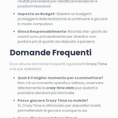
risultati precedenti per identificare tendenze e
posizioni favorevoli.
Imposta un Budget:
Stabilire un budget ti
proteggerà dalla tentazione di continuare a giocare
in modo compulsivo.
Gioca Responsabilmente:
Ricorda che i giochi da
casinò sono principalmente per divertirsi; non
puntare più di quanto sei disposto a perdere.
Domande Frequenti
Ecco alcune domande frequenti riguardanti
Crazy Time
e le sue statistiche.
Qual è il miglior momento per scommettere?
Non c’è un momento specifico; tuttavia, osservare
attentamente le
crazy time stats
può aiutarti a
prendere decisioni più informate.
Posso giocare Crazy Time su mobile?
Sì, Crazy Time è ottimizzato per dispositivi mobili,
permettendoti di giocare ovunque tu sia.