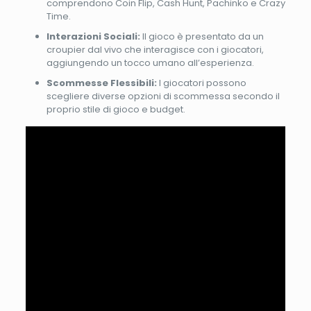
comprendono Coin Flip, Cash Hunt, Pachinko e Crazy
Time.
Interazioni Sociali:
Il gioco è presentato da un
croupier dal vivo che interagisce con i giocatori,
aggiungendo un tocco umano all’esperienza.
Scommesse Flessibili:
I giocatori possono
scegliere diverse opzioni di scommessa secondo il
proprio stile di gioco e budget.