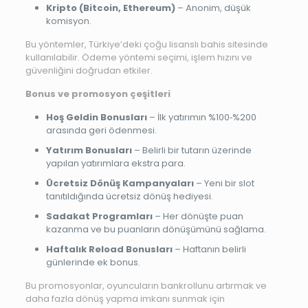
Kripto (Bitcoin, Ethereum)
– Anonim, düşük
komisyon.
Bu yöntemler, Türkiye’deki çoğu lisanslı bahis sitesinde
kullanılabilir. Ödeme yöntemi seçimi, işlem hızını ve
güvenliğini doğrudan etkiler.
Bonus ve promosyon çeşitleri
Hoş Geldin Bonusları
– İlk yatırımın %100‑%200
arasında geri ödenmesi.
Yatırım Bonusları
– Belirli bir tutarın üzerinde
yapılan yatırımlara ekstra para.
Ücretsiz Dönüş Kampanyaları
– Yeni bir slot
tanıtıldığında ücretsiz dönüş hediyesi.
Sadakat Programları
– Her dönüşte puan
kazanma ve bu puanların dönüşümünü sağlama.
Haftalık Reload Bonusları
– Haftanın belirli
günlerinde ek bonus.
Bu promosyonlar, oyuncuların bankrollunu artırmak ve
daha fazla dönüş yapma imkanı sunmak için