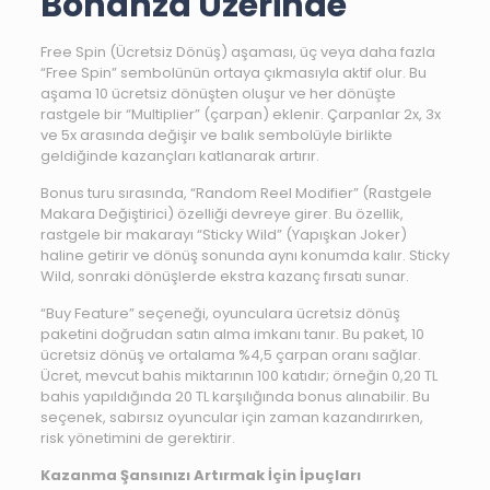
Bonanza Üzerinde
Free Spin (Ücretsiz Dönüş) aşaması, üç veya daha fazla
“Free Spin” sembolünün ortaya çıkmasıyla aktif olur. Bu
aşama 10 ücretsiz dönüşten oluşur ve her dönüşte
rastgele bir “Multiplier” (çarpan) eklenir. Çarpanlar 2x, 3x
ve 5x arasında değişir ve balık sembolüyle birlikte
geldiğinde kazançları katlanarak artırır.
Bonus turu sırasında, “Random Reel Modifier” (Rastgele
Makara Değiştirici) özelliği devreye girer. Bu özellik,
rastgele bir makarayı “Sticky Wild” (Yapışkan Joker)
haline getirir ve dönüş sonunda aynı konumda kalır. Sticky
Wild, sonraki dönüşlerde ekstra kazanç fırsatı sunar.
“Buy Feature” seçeneği, oyunculara ücretsiz dönüş
paketini doğrudan satın alma imkanı tanır. Bu paket, 10
ücretsiz dönüş ve ortalama %4,5 çarpan oranı sağlar.
Ücret, mevcut bahis miktarının 100 katıdır; örneğin 0,20 TL
bahis yapıldığında 20 TL karşılığında bonus alınabilir. Bu
seçenek, sabırsız oyuncular için zaman kazandırırken,
risk yönetimini de gerektirir.
Kazanma Şansınızı Artırmak İçin İpuçları