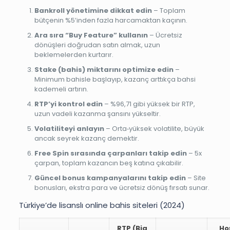
Bankroll yönetimine dikkat edin
– Toplam
bütçenin %5’inden fazla harcamaktan kaçının.
Ara sıra “Buy Feature” kullanın
– Ücretsiz
dönüşleri doğrudan satın almak, uzun
beklemelerden kurtarır.
Stake (bahis) miktarını optimize edin
–
Minimum bahisle başlayıp, kazanç arttıkça bahsi
kademeli artırın.
RTP’yi kontrol edin
– %96,71 gibi yüksek bir RTP,
uzun vadeli kazanma şansını yükseltir.
Volatiliteyi anlayın
– Orta‑yüksek volatilite, büyük
ancak seyrek kazanç demektir.
Free Spin sırasında çarpanları takip edin
– 5x
çarpan, toplam kazancın beş katına çıkabilir.
Güncel bonus kampanyalarını takip edin
– Site
bonusları, ekstra para ve ücretsiz dönüş fırsatı sunar.
Türkiye’de lisanslı online bahis siteleri (2024)
RTP (Big
Ho