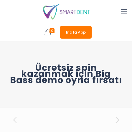
0
Ir a la App
Ücretsiz spin
kazanmak için Big
Bass demo oyna fırsatı