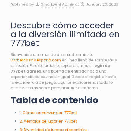
Published by
SmartDent Admin
at
January 23, 2026
Descubre cómo acceder
a la diversión ilimitada en
777bet
Bienvenido a un mundo de entretenimiento
777betcasinoespana.com
en línea lleno de sorpresas y
emoción. En este artículo, exploraremos el
login de
777bet games
, una puerta de entrada hacia una
experiencia de casino sin igual. Desde el registro hasta
la experiencia de juego, aquí te explicaremos todo lo
que necesitas saber para disfrutar al máximo.
Tabla de contenido
1. Cómo comenzar con 777bet
2. Ventajas de jugar en 777bet
3. Diversidad de juegos disponibles