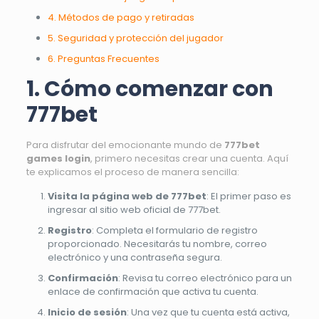
4. Métodos de pago y retiradas
5. Seguridad y protección del jugador
6. Preguntas Frecuentes
1. Cómo comenzar con
777bet
Para disfrutar del emocionante mundo de
777bet
games login
, primero necesitas crear una cuenta. Aquí
te explicamos el proceso de manera sencilla:
Visita la página web de 777bet
: El primer paso es
ingresar al sitio web oficial de 777bet.
Registro
: Completa el formulario de registro
proporcionado. Necesitarás tu nombre, correo
electrónico y una contraseña segura.
Confirmación
: Revisa tu correo electrónico para un
enlace de confirmación que activa tu cuenta.
Inicio de sesión
: Una vez que tu cuenta está activa,