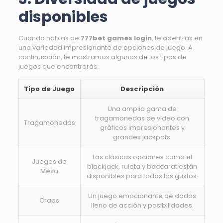
disponibles
Cuando hablas de
777bet games login
, te adentras en
una variedad impresionante de opciones de juego. A
continuación, te mostramos algunos de los tipos de
juegos que encontrarás:
Tipo de Juego
Descripción
Una amplia gama de
tragamonedas de video con
Tragamonedas
gráficos impresionantes y
grandes jackpots.
Las clásicas opciones como el
Juegos de
blackjack, ruleta y baccarat están
Mesa
disponibles para todos los gustos.
Un juego emocionante de dados
Craps
lleno de acción y posibilidades.