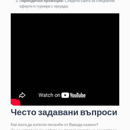
Периодични промоции:
Следете сайта за специални
оферти и турнири с награди.
Често задавани въпроси
Как мога да изтегля печалби от Вавада казино?