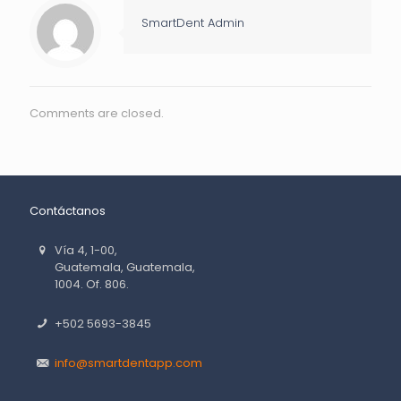
SmartDent Admin
Comments are closed.
Contáctanos
Vía 4, 1-00,
Guatemala, Guatemala,
1004. Of. 806.
+502 5693-3845
info@smartdentapp.com