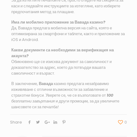
За да изтеглите печалбите си, просто отидете на секцията за
каси и следвайте инструкциите за изтегляне, като изберете
предпочитания метод за плащане.
Има ли мобилно приложение за Вавада казино?
Да, Вавада предлага мобилна версия на сайта, която е
оптимизирана за смартфони и таблети, както и приложение за
iOS и Android.
Какви документи са необходими за верификация на
акаунта?
Обикновено ще се изисква документ за самоличност и
доказателство за адрес, което да потвърди вашата
самоличност и възраст.
В заключение,
Вавада
казино предлага незабравимо
изживяване с отлични възможности за забавление и
страхотни бонуси. Уверете се, че се възползвате от
100
безплатни завъртания
и други промоции, за да увеличите
шансовете си за печалба!
Share
0