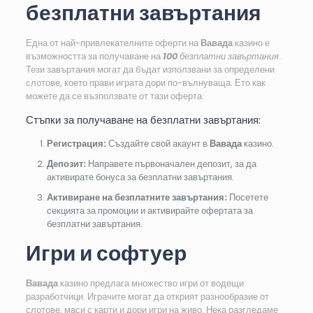
безплатни завъртания
Една от най-привлекателните оферти на
Вавада
казино е
възможността за получаване на
100 безплатни завъртания
.
Тези завъртания могат да бъдат използвани за определени
слотове, което прави играта дори по-вълнуваща. Ето как
можете да се възползвате от тази оферта:
Стъпки за получаване на безплатни завъртания:
Регистрация:
Създайте свой акаунт в
Вавада
казино.
Депозит:
Направете първоначален депозит, за да
активирате бонуса за безплатни завъртания.
Активиране на безплатните завъртания:
Посетете
секцията за промоции и активирайте офертата за
безплатни завъртания.
Игри и софтуер
Вавада
казино предлага множество игри от водещи
разработчици. Играчите могат да открият разнообразие от
слотове, маси с карти и дори игри на живо. Нека разгледаме