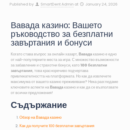
Published by
SmartDent Admin
at
January 24, 2026
Вавада казино: Вашето
ръководство за безплатни
завъртания и бонуси
Когато става въпрос за онлайн хазарт,
Вавада
казино е едно
от най-популярните места за игра. С множество възможности
за забавление и страхотни бонуси, като
100 безплатни
завъртания
, това красноречиво подчертава
привлекателността на платформата. Но как да извлечете
максимума от вашето казино преживяване? Нека разгледаме
ключовите аспекти на
Вавада
казино и как да се възползвате
от всички предложения!
Съдържание
Обзор на Вавада казино
Как да получите 100 безплатни завъртания