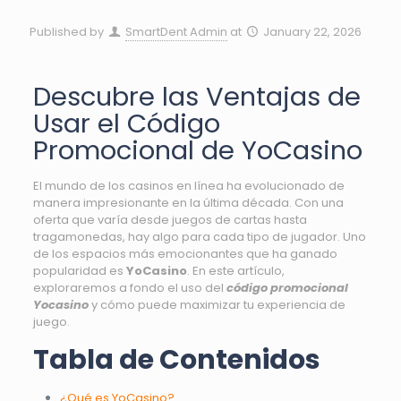
Published by
SmartDent Admin
at
January 22, 2026
Descubre las Ventajas de
Usar el Código
Promocional de YoCasino
El mundo de los casinos en línea ha evolucionado de
manera impresionante en la última década. Con una
oferta que varía desde juegos de cartas hasta
tragamonedas, hay algo para cada tipo de jugador. Uno
de los espacios más emocionantes que ha ganado
popularidad es
YoCasino
. En este artículo,
exploraremos a fondo el uso del
código promocional
Yocasino
y cómo puede maximizar tu experiencia de
juego.
Tabla de Contenidos
¿Qué es YoCasino?