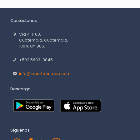
Contáctanos
Vía 4, 1-00,
Guatemala, Guatemala,
1004. Of. 806.
+502 5693-3845
info@smartdentapp.com
Descarga
Síguenos