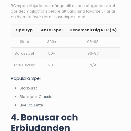
BC-spel erbjuder en mängd olika spelkategorier, vilket
gör det möjligt för spelare att välja sina favoriter. Här är
en översikt över deras huvudspelutbud:
Speltyp
Antal spel
Genomsnittlig RTP (%)
Slots
300+
95-98
Bordsspel
50+
93-97
Live Dealer
20+
N/A
Populära Spel:
Starburst
Blackjack Classic
Live Roulette
4. Bonusar och
Erbjudanden