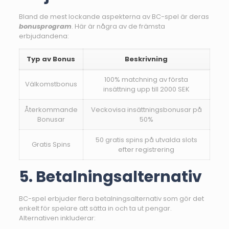
Bland de mest lockande aspekterna av BC-spel är deras
bonusprogram
. Här är några av de främsta
erbjudandena:
Typ av Bonus
Beskrivning
100% matchning av första
Välkomstbonus
insättning upp till 2000 SEK
Återkommande
Veckovisa insättningsbonusar på
Bonusar
50%
50 gratis spins på utvalda slots
Gratis Spins
efter registrering
5. Betalningsalternativ
BC-spel erbjuder flera betalningsalternativ som gör det
enkelt för spelare att sätta in och ta ut pengar.
Alternativen inkluderar: