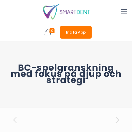
0
Ir a la App
BC-spelgranskning
med fokus på djup och
strategi