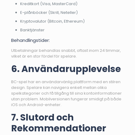
Kreditkort (Visa, MasterCard)
E-plånböcker (Skrill, Neteller)
Kryptovalutor (Bitcoin, Ethereum)
Banktjänster
Behandlingstider:
Utbetalningar behandlas snabbt, oftast inom 24 timmar,
vilket är en stor fördel för spelare.
6. Användarupplevelse
BC-spel har en användarvänlig plattform med en stilren
design. Spelare kan navigera enkelt mellan olika
spelkategorier och få tillgång till sina kontoinformationer
utan problem. Mobilversionen fungerar smidigt på både
iOS och Android-enheter.
7. Slutord och
Rekommendationer