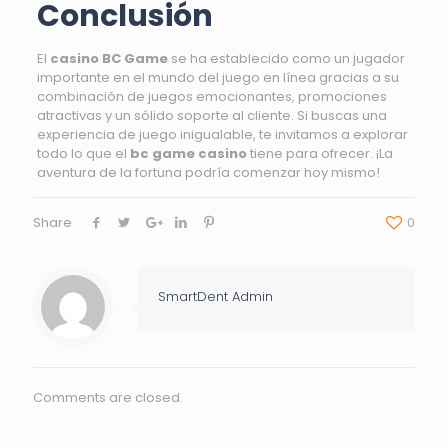
Conclusión
El
casino BC Game
se ha establecido como un jugador
importante en el mundo del juego en línea gracias a su
combinación de juegos emocionantes, promociones
atractivas y un sólido soporte al cliente. Si buscas una
experiencia de juego inigualable, te invitamos a explorar
todo lo que el
bc game casino
tiene para ofrecer. ¡La
aventura de la fortuna podría comenzar hoy mismo!
Share
0
SmartDent Admin
Comments are closed.