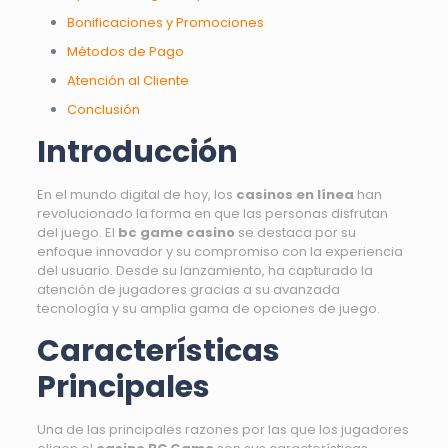
Bonificaciones y Promociones
Métodos de Pago
Atención al Cliente
Conclusión
Introducción
En el mundo digital de hoy, los
casinos en línea
han
revolucionado la forma en que las personas disfrutan
del juego. El
bc game casino
se destaca por su
enfoque innovador y su compromiso con la experiencia
del usuario. Desde su lanzamiento, ha capturado la
atención de jugadores gracias a su avanzada
tecnología y su amplia gama de opciones de juego.
Características
Principales
Una de las principales razones por las que los jugadores