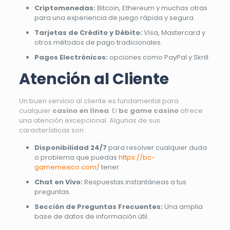
Criptomonedas:
Bitcoin, Ethereum y muchas otras
para una experiencia de juego rápida y segura.
Tarjetas de Crédito y Débito:
Visa, Mastercard y
otros métodos de pago tradicionales.
Pagos Electrónicos:
opciones como PayPal y Skrill.
Atención al Cliente
Un buen servicio al cliente es fundamental para
cualquier
casino en línea
. El
bc game casino
ofrece
una atención excepcional. Algunas de sus
características son:
Disponibilidad 24/7
para resolver cualquier duda
o problema que puedas
https://bc-
gamemexico.com/
tener.
Chat en Vivo:
Respuestas instantáneas a tus
preguntas.
Sección de Preguntas Frecuentes:
Una amplia
base de datos de información útil.