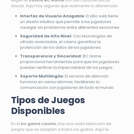
eligen el
casino BC Game
son sus características
únicas. Aquí hay algunas que realmente lo diferencian:
Interfaz de Usuario Amigable:
El sitio web tiene
un diseño intuitivo que permite a los jugadores
navegar sin problemas entre diferentes secciones.
Seguridad de Alto Nivel:
Con tecnologías de
cifrado avanzadas, el casino garantiza la
protección de los datos de los jugadores.
Transparencia y Sinceridad:
BC Game
proporciona herramientas para que los jugadores
puedan verificar la imparcialidad de los juegos.
Soporte Multilingüe:
El servicio de atención
funciona en varios idiomas, facilitando la
comunicación con jugadores de todo el mundo.
Tipos de Juegos
Disponibles
En el
bc game casino
, hay una vasta selección de
juegos que se adaptan a todos los gustos. Aquí te