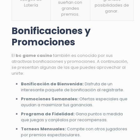
sueñan con
Lotería
posibilidades de
grandes
ganar.
premios.
Bonificaciones y
Promociones
El
bc game casino
también es conocido por sus
atractivas bonificaciones y promociones. A continuación,
se presentan algunas de las que puedes aprovechar al
unirte:
Bonificación de Bienvenida:
Disfruta de un
interesante paquete de bonificación al registrarte.
Promociones Semanales:
Ofertas especiales que
ayudan a maximizar tus ganancias.
Programa de Fidelidad:
Gana puntos a medida
que juegas y canjéalos por recompensas.
Torneos Mensuales:
Compite con otros jugadores
por premios espectaculares.