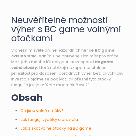
Neuvěřitelné možnosti
výher s BC game volnými
otočkami
V dnešním světě online hazardních her se
BC game
casino
stalo jedním z nejoblíbenějších míst pro hráče.
Mezi jeho mnoha lákadly jsou bezesporu i
bc game
volné otočky
, které nabízejí nezapomenutelnou
příležitost pro dosažení pořádných výher bez jakýchkoliv
investic. Pojďme se podívat, jak přesně tyto otočky
fungují a jak je můžete maximálně využít.
Obsah
Co jsou volné otočky?
Jak fungují výdělky a pravidla
Jak získat volné otočky na BC game