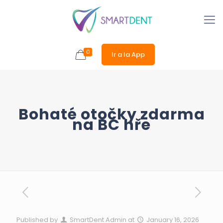
0
Ir a la App
Bohaté otočky zdarma
na BC hře
Published by
SmartDent Admin
at
January 16, 2026