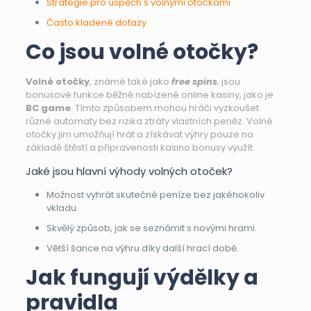
Strategie pro úspěch s volnými otočkami
Často kladené dotazy
Co jsou volné otočky?
Volné otočky
, známé také jako
free spins
, jsou
bonusové funkce běžně nabízené online kasiny, jako je
BC game
. Tímto způsobem mohou hráči vyzkoušet
různé automaty bez rizika ztráty vlastních peněz. Volné
otočky jim umožňují hrát a získávat výhry pouze na
základě štěstí a připravenosti kasino bonusy využít.
Jaké jsou hlavní výhody volných otoček?
Možnost vyhrát skutečné peníze bez jakéhokoliv
vkladu.
Skvělý způsob, jak se seznámit s novými hrami.
Větší šance na výhru díky další hrací době.
Jak fungují výdělky a
pravidla