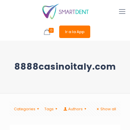
0
Ir a la App
8888casinoitaly.com
Categories
Tags
Authors
Show all