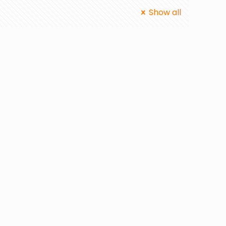
Show all