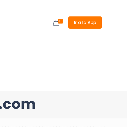
0
Ir a la App
a.com