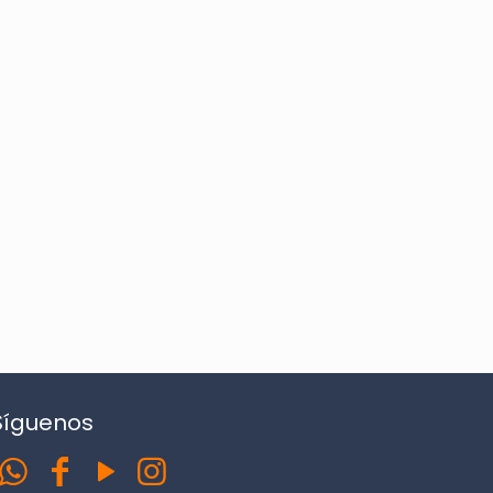
Síguenos