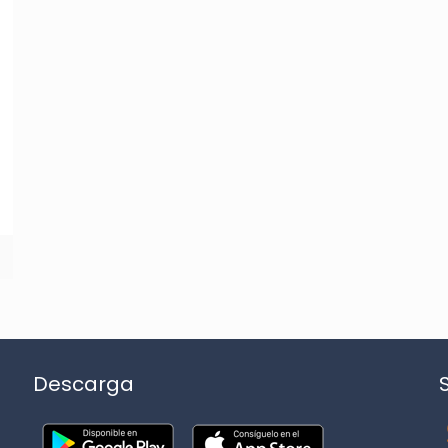
Descarga