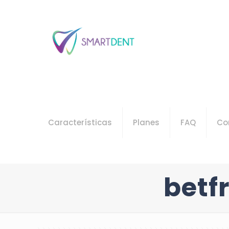
Características
Planes
FAQ
Co
betf