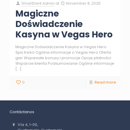
SmartDent Admin
at
November 8, 2025
Magiczne
Doświadczenie
Kasyna w Vegas Hero
Magiczne Doświadczenie Kasyna w Vegas Hero
Spis treści Ogólne informacje o Vegas Hero Oferta
gier Wspaniałe bonusy i promocje Opcje płatności
Wsparcie klienta Podsumowanie Ogólne informacje
[…]
0
Read more
Contáctanos
Vía 4, 1-00,