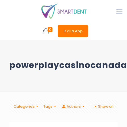
0
Ir a la App
powerplaycasinocanada
Categories
Tags
Authors
Show all