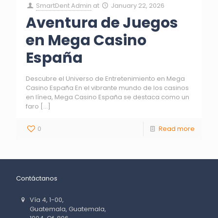
SmartDent Admin
at
January 22, 2026
Aventura de Juegos
en Mega Casino
España
Descubre el Universo de Entretenimiento en Mega
Casino España En el vibrante mundo de los casinos
en línea, Mega Casino España se destaca como un
faro
[…]
0
Read more
Contáctanos
Vía 4, 1-00,
Guatemala, Guatemala,