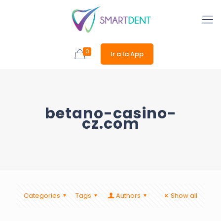
0
Ir a la App
betano-casino-
cz.com
Categories
Tags
Authors
Show all