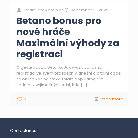
SmartDent Admin
at
December 18, 2025
Betano bonus pro
nové hráče
Maximální výhody za
registraci
Objevte kouzlo Betano: Jak využít bonus za
registraci ve svém prospěch V dnešní digitální době
se online kasina stávají stále populárnějšími.
Jedním z výjimečných míst, kde
[…]
0
Read more
Contáctanos